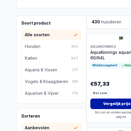
430
huisdieren
Soort product
Alle soorten
Honden
842
AQUAKONINGS
AquaKonings aquar
60/64L
Katten
947
Middensegment
Stab
Aquaria & Vissen
317
Vogels & Knaagdieren
166
€57,33
Aquarium & Vijver
176
Bol.com
Vergelijk prij
Bol.com en andere aanbie
Sorteren
pagina
Aanbevolen