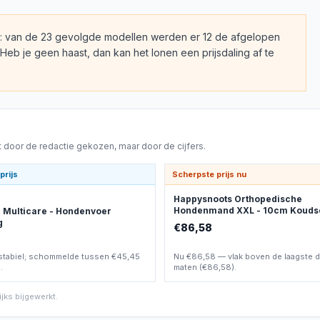
p: van de 23 gevolgde modellen werden er 12 de afgelopen
b je geen haast, dan kan het lonen een prijsdaling af te
door de redactie gekozen, maar door de cijfers.
prijs
Scherpste prijs nu
Happysnoots Orthopedische
Hondenmand XXL - 10cm Koud
/D Multicare - Hondenvoer
g
€86,58
 stabiel; schommelde tussen €45,45
Nu €86,58 — vlak boven de laagste di
.
maten (€86,58).
jks bijgewerkt.