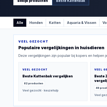
Bekijk producten
Beste
Kattenbak
Alle
Honden
Katten
Aquaria & Vissen
Vo
VEEL GEZOCHT
Populaire vergelijkingen in
huisdieren
Deze vergelijkingen zijn populair bij kopers en helpen je
VEEL GEZOCHT
VEEL G
Beste
Kattenbak
vergelijken
Beste
vergeli
82
producten
49
prod
Veel gezocht
· keuzehulp
Veel gez