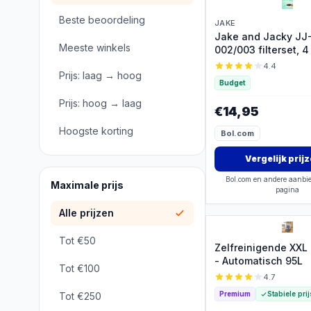
Beste beoordeling
JAKE
Jake and Jacky JJ
Meeste winkels
002/003 filterset, 4
4.4
Prijs: laag → hoog
Budget
Prijs: hoog → laag
€14,95
Hoogste korting
Bol.com
Vergelijk prij
Bol.com en andere aanbie
Maximale prijs
pagina
Alle prijzen
Tot €50
Zelfreinigende XXL
- Automatisch 95L
Tot €100
4.7
Premium
Stabiele prij
Tot €250