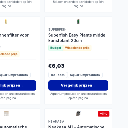
dere aanbieders op één
Bol.com en andere aanbieders op één
pagina
pagina
SUPERFISH
nnenfilter voor
Superfish Easy Plants middel
kunstplant 20cm
0
Budget
Wisselende prijs
elende prijs
€6,03
quariumproducts
Bol.com
Aquariumproducts
ijk prijzen
→
Vergelijk prijzen
→
ts en andere aanbieders
Aquariumproducts en andere aanbieders
 één pagina
op één pagina
−
11
%
NEAKASA
automatische
Neakasa M1 - Automatische