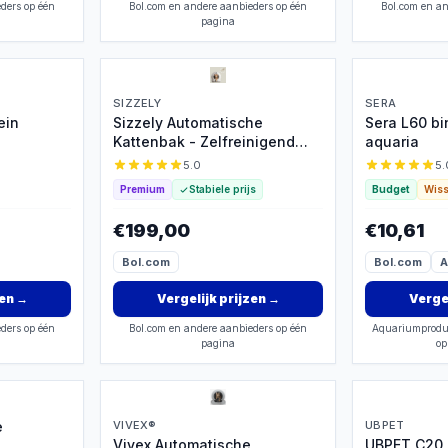
ders op één
Bol.com en andere aanbieders op één
Bol.com en an
pagina
SIZZELY
SERA
ein
Sizzely Automatische
Sera L60 bi
Kattenbak - Zelfreinigend
aquaria
met App
5.0
5.
Premium
Stabiele prijs
Budget
Wiss
€199,00
€10,61
Bol.com
Bol.com
A
zen
→
Vergelijk prijzen
→
Vergel
ders op één
Bol.com en andere aanbieders op één
Aquariumproduc
pagina
op
e
VIVEX®
UBPET
Vivex Automatische
UBPET C20 
-