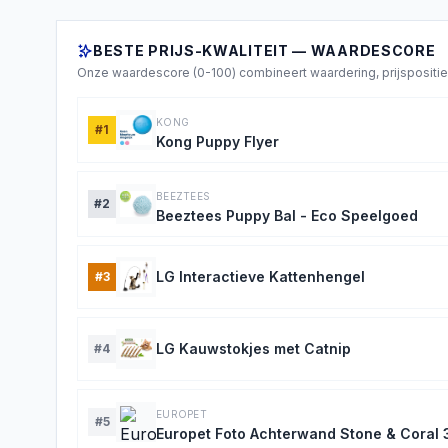
BESTE PRIJS-KWALITEIT — WAARDESCORE
Onze waardescore (0-100) combineert waardering, prijspositie 
KONG
#
1
Kong Puppy Flyer
BEEZTEES
#
2
Beeztees Puppy Bal - Eco Speelgoed
LG Interactieve Kattenhengel
#
3
LG Kauwstokjes met Catnip
#
4
EUROPET
#
5
Europet Foto Achterwand Stone & Cora