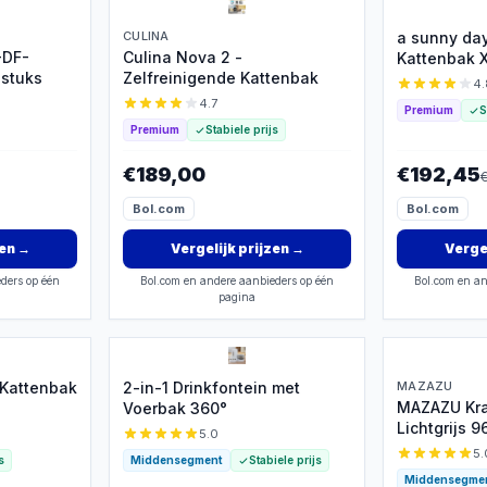
CULINA
a sunny da
-DF-
Culina Nova 2 -
Kattenbak 
 stuks
Zelfreinigende Kattenbak
4.
4.7
Premium
S
Premium
Stabiele prijs
€189,00
€192,45
Bol.com
Bol.com
zen
→
Vergelijk prijzen
→
Vergel
ders op één
Bol.com en andere aanbieders op één
Bol.com en an
pagina
 Kattenbak
2-in-1 Drinkfontein met
MAZAZU
MAZAZU Kr
Voerbak 360°
Lichtgrijs 
5.0
5.
s
Middensegment
Stabiele prijs
Middensegme