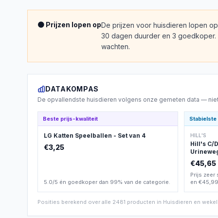
🟠 Prijzen lopen op
De prijzen voor huisdieren lopen o
30 dagen duurder en 3 goedkoper. He
wachten.
DATAKOMPAS
De opvallendste
huisdieren
volgens onze gemeten data — niet 
Beste prijs-kwaliteit
Stabielste 
LG Katten Speelballen - Set van 4
HILL'S
Hill's C
€3,25
Urinewe
€45,65
Prijs zeer
5.0/5 én goedkoper dan 99% van de categorie.
en €45,99
Posities berekend over alle
2481
producten in
Huisdieren
en wekeli