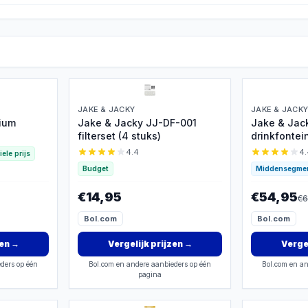
JAKE & JACKY
JAKE & JACK
ium
Jake & Jacky JJ-DF-001
Jake & Jac
filterset (4 stuks)
drinkfontei
4.4
4.
iele prijs
Budget
Middensegme
€14,95
€54,95
€
6
Bol.com
Bol.com
zen
→
Vergelijk prijzen
→
Vergel
ders op één
Bol.com en andere aanbieders op één
Bol.com en an
pagina