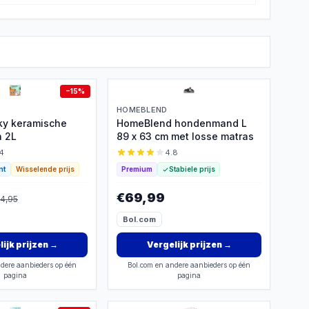
−
15
%
Y
HOMEBLEND
ky keramische
HomeBlend hondenmand L
n 2L
89 x 63 cm met losse matras
4
4.8
nt
Wisselende prijs
Premium
Stabiele prijs
€69,99
4,95
Bol.com
ijk prijzen
→
Vergelijk prijzen
→
dere aanbieders op één
Bol.com en andere aanbieders op één
pagina
pagina