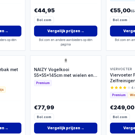
€44,95
€55,00
€
5
Bol.com
Bol.com
zen
→
Vergelijk prijzen
→
Vergel
ders op één
Bol.com en andere aanbieders op één
Bol.com en an
pagina
rbak met
NAIZY Vogelkooi
VIERVOETER
Viervoeter 
55x55x145cm met wielen en
Zelfreinige
dakraam
Premium
App (65L)
4.
ijs
Premium
Wis
€77,99
€249,00
Bol.com
Bol.com
zen
→
Vergelijk prijzen
→
Vergel