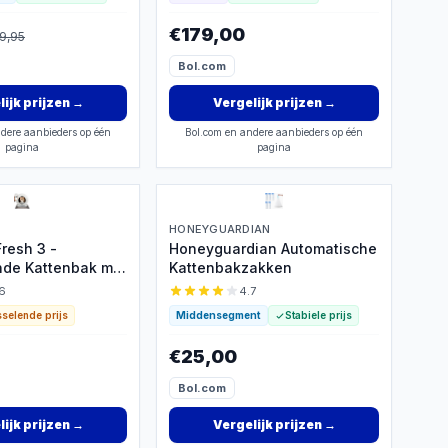
€179,00
9,95
Bol.com
ijk prijzen
→
Vergelijk prijzen
→
dere aanbieders op één
Bol.com en andere aanbieders op één
pagina
pagina
HONEYGUARDIAN
Fresh 3 -
Honeyguardian Automatische
nde Kattenbak met
Kattenbakzakken
6
4.7
selende prijs
Middensegment
Stabiele prijs
€25,00
Bol.com
ijk prijzen
→
Vergelijk prijzen
→