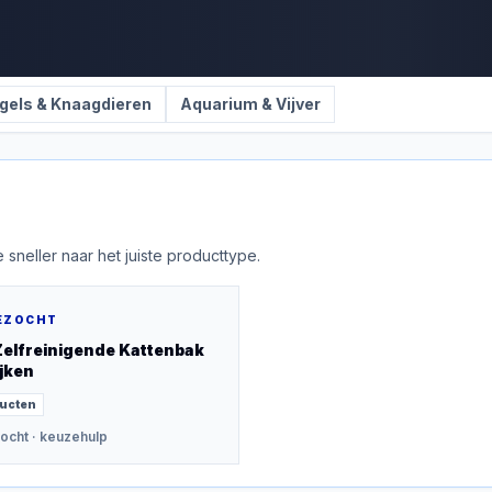
gels & Knaagdieren
Aquarium & Vijver
 sneller naar het juiste producttype.
EZOCHT
Zelfreinigende Kattenbak
jken
ucten
ocht
· keuzehulp