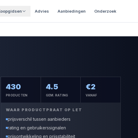
Koopgidsen
Advies
Aanbiedingen
Onderzoek
430
4.5
€
2
PRODUCTEN
GEM. RATING
VANAF
WAAR PRODUCTPRAAT OP LET
prijsverschil tussen aanbieders
rating en gebruikerssignalen
prijsontwikkeling en prijsstabiliteit