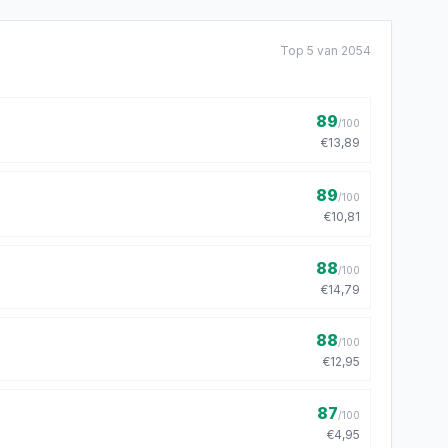
Top
5
van
2054
89
/100
€13,89
89
/100
€10,81
88
/100
€14,79
88
/100
€12,95
87
/100
€4,95