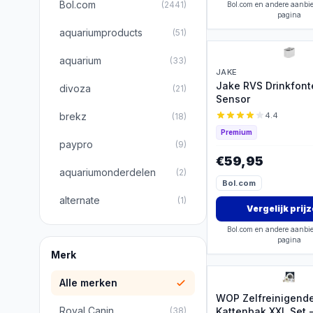
Bol.com
(
2441
)
Bol.com en andere aanbie
pagina
aquariumproducts
(
51
)
aquarium
(
33
)
JAKE
Jake RVS Drinkfont
divoza
(
21
)
Sensor
brekz
4.4
(
18
)
Premium
paypro
(
9
)
€59,95
aquariumonderdelen
(
2
)
Bol.com
alternate
(
1
)
Vergelijk prij
Bol.com en andere aanbie
pagina
Merk
Alle merken
WOP Zelfreinigend
Royal Canin
(
38
)
Kattenbak XXL Set 