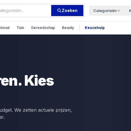
Zoeken
Categorieën
|
shoud
Tuin
Gereedschap
Beauty
Keuzehulp
ren. Kies
udget. We zetten actuele prijzen,
ar.