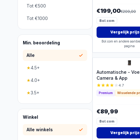
Tot €500
€199,00
€
209,00
Tot €1000
Bol.com
Vergelijk prij
Bol.com en andere aanbie
Min. beoordeling
pagina
Alle
★
4.5+
Automatische - Voe
Camera & App
★
4.0+
4.7
★
3.5+
Premium
Wisselende pr
€89,99
Winkel
Bol.com
Alle winkels
Vergelijk prij