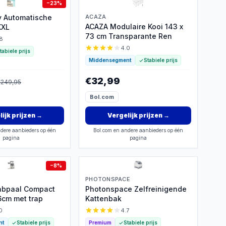
−
23
%
y Automatische
ACAZA
ACAZA Modulaire Kooi 143 x
XXL
73 cm Transparante Ren
8
4.0
tabiele prijs
Middensegment
Stabiele prijs
€32,99
€
249,95
Bol.com
ijk prijzen
→
Vergelijk prijzen
→
dere aanbieders op één
Bol.com en andere aanbieders op één
pagina
pagina
−
8
%
PHOTONSPACE
abpaal Compact
Photonspace Zelfreinigende
96cm met trap
Kattenbak
0
4.7
nt
Stabiele prijs
Premium
Stabiele prijs