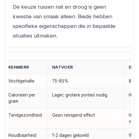
De keuze tussen nat en droog is geen
kwestie van smaak alleen. Beide hebben
specifieke eigenschappen die in bepaalde
situaties uitmaken.
KENMERK
NATVOER
DRO
Vochtgehalte
75-85%
8-1
Calorieën per
Lager; grotere porties nodig
Hoge
gram
Tandgezondheid
Geen reinigend effect
Helpt
verm
Houdbaarheid
1-2 dagen gekoeld
Weke