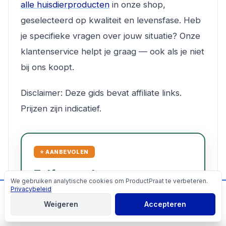
alle huisdierproducten
in onze shop,
geselecteerd op kwaliteit en levensfase. Heb
je specifieke vragen over jouw situatie? Onze
klantenservice helpt je graag — ook als je niet
bij ons koopt.
Disclaimer: Deze gids bevat affiliate links.
Prijzen zijn indicatief.
⭐ AANBEVOLEN
Zelfgemaakte
We gebruiken analytische cookies om ProductPraat te verbeteren.
Cookies
Hondenrecepten
Privacybeleid
📬
Mis geen producttips!
Weigeren
Accepteren
Het complete handboek specifiek voor jouw
Aanmelden
ras. Direct te downloaden na aankoop.