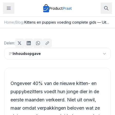
Home
/
Blog
/
Kittens en puppies voeding complete gids — Uitgebreid Overzicht 2026
Huisdieren
Kittens en puppies voeding
Delen:
complete gids — Uitgebreid
Inhoudsopgave
Overzicht 2026
Redactie ProductPraat
Bijgewerkt: 25 juli 2026
11
min leestijd
Ongeveer 40% van de nieuwe kitten- en
puppybezitters voedt hun jonge dier in de
eerste maanden verkeerd. Niet uit onwil,
maar omdat verpakkingen beloven wat ze