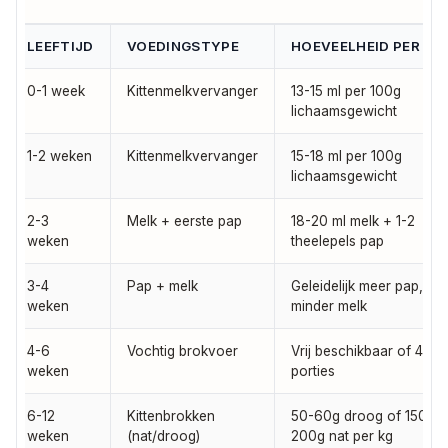
LEEFTIJD
VOEDINGSTYPE
HOEVEELHEID PER DA
0-1 week
Kittenmelkvervanger
13-15 ml per 100g
lichaamsgewicht
1-2 weken
Kittenmelkvervanger
15-18 ml per 100g
lichaamsgewicht
2-3
Melk + eerste pap
18-20 ml melk + 1-2
weken
theelepels pap
3-4
Pap + melk
Geleidelijk meer pap,
weken
minder melk
4-6
Vochtig brokvoer
Vrij beschikbaar of 4-5
weken
porties
6-12
Kittenbrokken
50-60g droog of 150-
weken
(nat/droog)
200g nat per kg