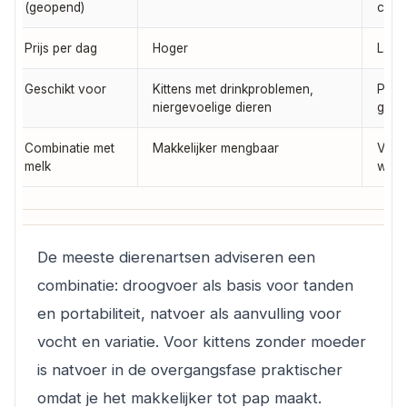
(geopend)
cont
Prijs per dag
Hoger
Lage
Geschikt voor
Kittens met drinkproblemen,
Puppi
niergevoelige dieren
graa
Combinatie met
Makkelijker mengbaar
Verei
melk
word
De meeste dierenartsen adviseren een
combinatie: droogvoer als basis voor tanden
en portabiliteit, natvoer als aanvulling voor
vocht en variatie. Voor kittens zonder moeder
is natvoer in de overgangsfase praktischer
omdat je het makkelijker tot pap maakt.