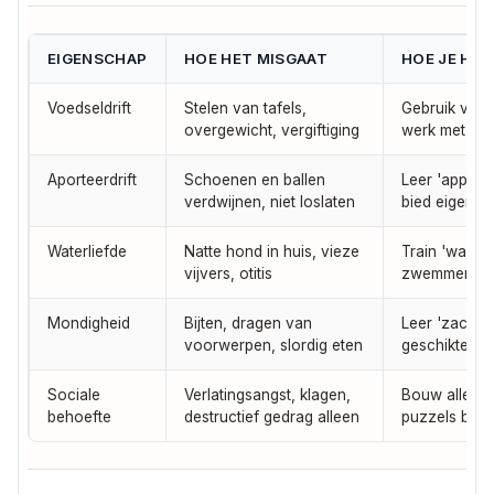
EIGENSCHAP
HOE HET MISGAAT
HOE JE HE
Voedseldrift
Stelen van tafels,
Gebruik voer 
overgewicht, vergiftiging
werk met puz
Aporteerdrift
Schoenen en ballen
Leer 'apporte
verdwijnen, niet loslaten
bied eigen s
Waterliefde
Natte hond in huis, vieze
Train 'wacht'
vijvers, otitis
zwemmen; p
Mondigheid
Bijten, dragen van
Leer 'zacht' e
voorwerpen, slordig eten
geschikte ka
Sociale
Verlatingsangst, klagen,
Bouw alleenzi
behoefte
destructief gedrag alleen
puzzels bij 