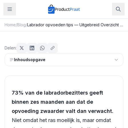
Home
/
Blog
/
Labrador opvoeden tips — Uitgebreid Overzicht 2026
Huisdieren
Labrador opvoeden tips —
Delen:
Uitgebreid Overzicht 2026
Inhoudsopgave
Redactie ProductPraat
Bijgewerkt: 25 juli 2026
9
min leestijd
73% van de labradorbezitters geeft
binnen zes maanden aan dat de
opvoeding zwaarder valt dan verwacht.
Niet omdat het ras moeilijk is, maar omdat