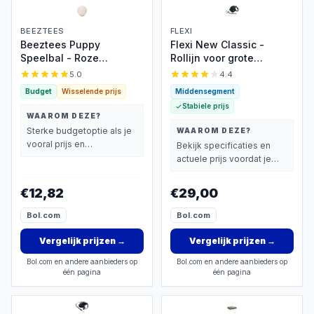
BEEZTEES
FLEXI
Beeztees Puppy
Flexi New Classic -
Speelbal - Roze
Rollijn voor grote
Trainingsspeeltje
honden
5.0
4.4
Budget
Wisselende prijs
Middensegment
Stabiele prijs
WAAROM DEZE?
Sterke budgetoptie als je
WAAROM DEZE?
vooral prijs en
Bekijk specificaties en
basisprestaties belangrijk
actuele prijs voordat je
vindt.
beslist.
€12,82
€29,00
Bol.com
Bol.com
Vergelijk prijzen
→
Vergelijk prijzen
→
Bol.com en andere aanbieders op
Bol.com en andere aanbieders op
één pagina
één pagina