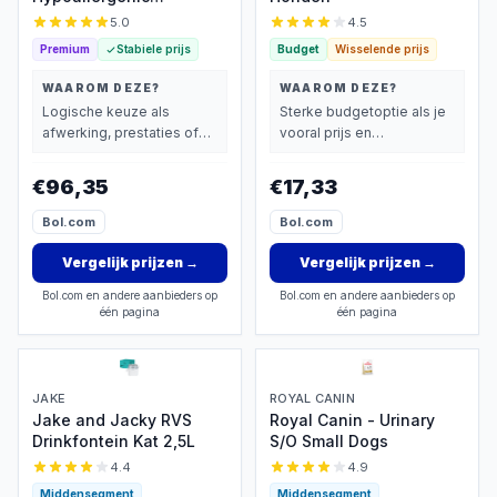
Moderate Calorie - Voor
5.0
4.5
gevoelige honden
Premium
Stabiele prijs
Budget
Wisselende prijs
WAAROM DEZE?
WAAROM DEZE?
Logische keuze als
Sterke budgetoptie als je
afwerking, prestaties of
vooral prijs en
extra functies zwaarder
basisprestaties belangrijk
wegen dan prijs.
vindt.
€96,35
€17,33
Bol.com
Bol.com
Vergelijk prijzen
→
Vergelijk prijzen
→
Bol.com en andere aanbieders op
Bol.com en andere aanbieders op
één pagina
één pagina
JAKE
ROYAL CANIN
Jake and Jacky RVS
Royal Canin - Urinary
Drinkfontein Kat 2,5L
S/O Small Dogs
4.4
4.9
Middensegment
Middensegment