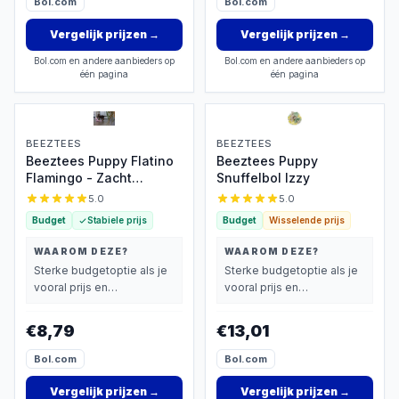
Bol.com
Bol.com
Vergelijk prijzen
→
Vergelijk prijzen
→
Bol.com en andere aanbieders op
Bol.com en andere aanbieders op
één pagina
één pagina
BEEZTEES
BEEZTEES
Beeztees Puppy Flatino
Beeztees Puppy
Flamingo - Zacht
Snuffelbol Izzy
knuffeltoyspeelgoed
5.0
5.0
Budget
Stabiele prijs
Budget
Wisselende prijs
WAAROM DEZE?
WAAROM DEZE?
Sterke budgetoptie als je
Sterke budgetoptie als je
vooral prijs en
vooral prijs en
basisprestaties belangrijk
basisprestaties belangrijk
vindt.
vindt.
€8,79
€13,01
Bol.com
Bol.com
Vergelijk prijzen
→
Vergelijk prijzen
→