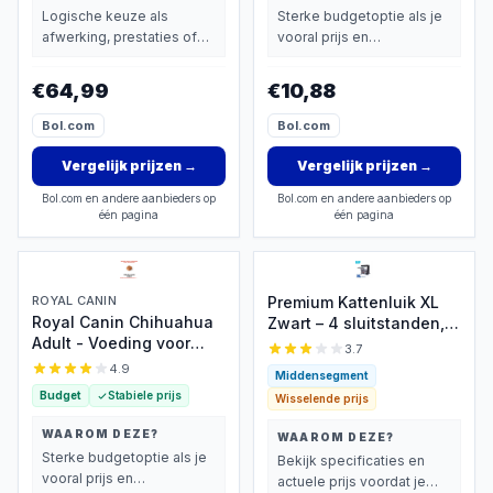
Logische keuze als
Sterke budgetoptie als je
afwerking, prestaties of
vooral prijs en
extra functies zwaarder
basisprestaties belangrijk
wegen dan prijs.
vindt.
€64,99
€10,88
Bol.com
Bol.com
Vergelijk prijzen
→
Vergelijk prijzen
→
Bol.com en andere aanbieders op
Bol.com en andere aanbieders op
één pagina
één pagina
ROYAL CANIN
Premium Kattenluik XL
Royal Canin Chihuahua
Zwart – 4 sluitstanden,
Adult - Voeding voor
anti-tocht
3.7
kieskeurige kleine
4.9
Middensegment
honden
Budget
Stabiele prijs
Wisselende prijs
WAAROM DEZE?
WAAROM DEZE?
Sterke budgetoptie als je
Bekijk specificaties en
vooral prijs en
actuele prijs voordat je