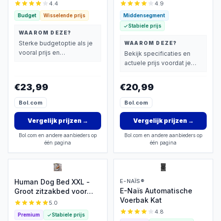
4.4
4.9
Budget
Wisselende prijs
Middensegment
Stabiele prijs
WAAROM DEZE?
Sterke budgetoptie als je
WAAROM DEZE?
vooral prijs en
Bekijk specificaties en
basisprestaties belangrijk
actuele prijs voordat je
vindt.
beslist.
€23,99
€20,99
Bol.com
Bol.com
Vergelijk prijzen
→
Vergelijk prijzen
→
Bol.com en andere aanbieders op
Bol.com en andere aanbieders op
één pagina
één pagina
Human Dog Bed XXL -
E-NAÏS®
E-Naïs Automatische
Groot zitzakbed voor
Voerbak Kat
volwassenen
5.0
4.8
Premium
Stabiele prijs