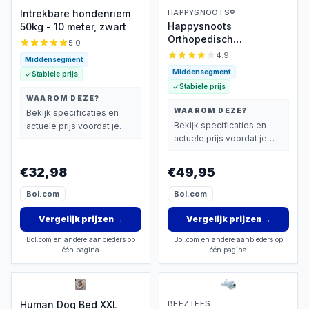
Intrekbare hondenriem
HAPPYSNOOTS®
Happysnoots
50kg - 10 meter, zwart
Orthopedisch
5.0
Hondenkussen XL -
4.9
Middensegment
10cm Koudschuim
Middensegment
Stabiele prijs
Stabiele prijs
WAAROM DEZE?
WAAROM DEZE?
Bekijk specificaties en
Bekijk specificaties en
actuele prijs voordat je
actuele prijs voordat je
beslist.
beslist.
€32,98
€49,95
Bol.com
Bol.com
Vergelijk prijzen
→
Vergelijk prijzen
→
Bol.com en andere aanbieders op
Bol.com en andere aanbieders op
één pagina
één pagina
Human Dog Bed XXL
BEEZTEES