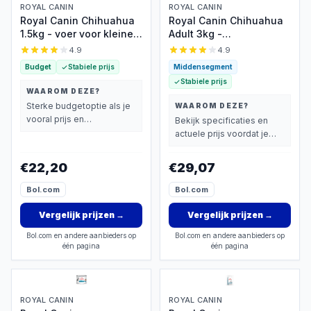
ROYAL CANIN
ROYAL CANIN
Royal Canin Chihuahua
Royal Canin Chihuahua
1.5kg - voer voor kleine
Adult 3kg -
kaakjes
Tandsteenreductie
4.9
4.9
Budget
Stabiele prijs
Middensegment
Stabiele prijs
WAAROM DEZE?
Sterke budgetoptie als je
WAAROM DEZE?
vooral prijs en
Bekijk specificaties en
basisprestaties belangrijk
actuele prijs voordat je
vindt.
beslist.
€22,20
€29,07
Bol.com
Bol.com
Vergelijk prijzen
→
Vergelijk prijzen
→
Bol.com en andere aanbieders op
Bol.com en andere aanbieders op
één pagina
één pagina
ROYAL CANIN
ROYAL CANIN