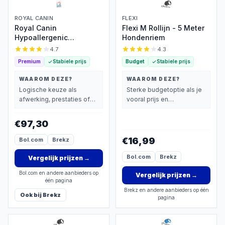
ROYAL CANIN
FLEXI
Royal Canin
Flexi M Rollijn - 5 Meter
Hypoallergenic
Hondenriem
Hondenvoer 14 kg –
4.7
4.3
Dieetvoer Allergie
Premium
Stabiele prijs
Budget
Stabiele prijs
WAAROM DEZE?
WAAROM DEZE?
Logische keuze als
Sterke budgetoptie als je
afwerking, prestaties of
vooral prijs en
extra functies zwaarder
basisprestaties belangrijk
wegen dan prijs.
vindt.
€97,30
€16,99
Bol.com
Brekz
Bol.com
Brekz
Vergelijk prijzen
→
Bol.com en andere aanbieders op
Vergelijk prijzen
→
één pagina
Brekz en andere aanbieders op één
Ook bij
Brekz
pagina