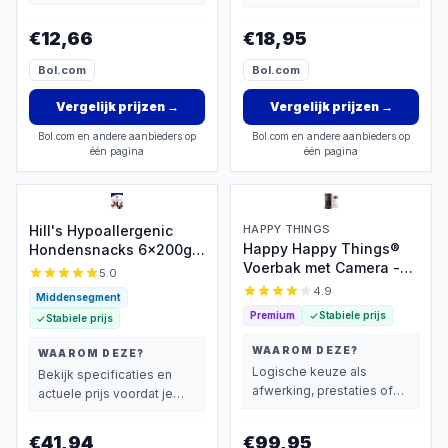
basisprestaties belangrijk
beslist.
vindt.
€12,66
€18,95
Bol.com
Bol.com
Vergelijk prijzen
→
Vergelijk prijzen
→
Bol.com en andere aanbieders op
Bol.com en andere aanbieders op
één pagina
één pagina
Hill's Hypoallergenic
HAPPY THINGS
Happy Happy Things®
Hondensnacks 6x200gr
Voerbak met Camera -
- Voor Gevoelige
5.0
4L RVS
Honden
4.9
Middensegment
Premium
Stabiele prijs
Stabiele prijs
WAAROM DEZE?
WAAROM DEZE?
Logische keuze als
Bekijk specificaties en
afwerking, prestaties of
actuele prijs voordat je
extra functies zwaarder
beslist.
wegen dan prijs.
€41,94
€99,95