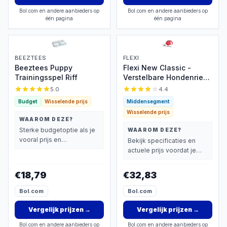
Bol.com en andere aanbieders op
Bol.com en andere aanbieders op
één pagina
één pagina
BEEZTEES
FLEXI
Beeztees Puppy
Flexi New Classic -
Trainingsspel Riff
Verstelbare Hondenriem
L
5.0
4.4
Budget
Wisselende prijs
Middensegment
Wisselende prijs
WAAROM DEZE?
Sterke budgetoptie als je
WAAROM DEZE?
vooral prijs en
Bekijk specificaties en
basisprestaties belangrijk
actuele prijs voordat je
vindt.
beslist.
€18,79
€32,83
Bol.com
Bol.com
Vergelijk prijzen
→
Vergelijk prijzen
→
Bol.com en andere aanbieders op
Bol.com en andere aanbieders op