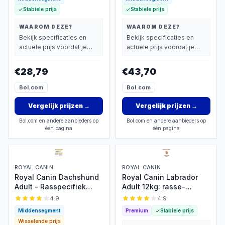
Stabiele prijs
Stabiele prijs
WAAROM DEZE?
WAAROM DEZE?
Bekijk specificaties en
Bekijk specificaties en
actuele prijs voordat je
actuele prijs voordat je
beslist.
beslist.
€28,79
€43,70
Bol.com
Bol.com
Vergelijk prijzen
→
Vergelijk prijzen
→
Bol.com en andere aanbieders op
Bol.com en andere aanbieders op
één pagina
één pagina
ROYAL CANIN
ROYAL CANIN
Royal Canin Dachshund
Royal Canin Labrador
Adult - Rasspecifiek
Adult 12kg: rasse-
voer voor teckels
specifiek voer
4.9
4.9
Middensegment
Premium
Stabiele prijs
Wisselende prijs