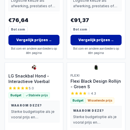
Logische keuze als
Logische keuze als
afwerking, prestaties of
afwerking, prestaties of
extra functies zwaarder
extra functies zwaarder
wegen dan prijs.
wegen dan prijs.
€76,64
€91,37
Bol.com
Bol.com
Vergelijk prijzen
→
Vergelijk prijzen
→
Bol.com en andere aanbieders op
Bol.com en andere aanbieders op
één pagina
één pagina
LG Snackbal Hond -
FLEXI
Flexi Black Design Rollijn
Interactieve Voerbal
- Groen S
5.0
4.3
Budget
Stabiele prijs
Budget
Wisselende prijs
WAAROM DEZE?
WAAROM DEZE?
Sterke budgetoptie als je
Sterke budgetoptie als je
vooral prijs en
vooral prijs en
basisprestaties belangrijk
basisprestaties belangrijk
vindt.