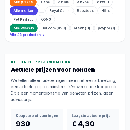
Alle prijzen
< €50
< €100
< €250
< €500
Alle merken
Royal Canin
Beeztees
Hill's
Pet Perfect
KONG
Alle winkels
Bol.com
(
928
)
brekz
(
11
)
paypro
(
1
)
Alle
48
producten
UIT ONZE PRIJSMONITOR
Actuele prijzen voor
honden
We tellen alleen uitvoeringen mee met een afbeelding,
een actuele prijs en minstens één werkende kooproute.
Dit is een momentopname van gemeten prijzen, geen
adviesprijs.
Koopbare uitvoeringen
Laagste actuele prijs
930
€ 4,30