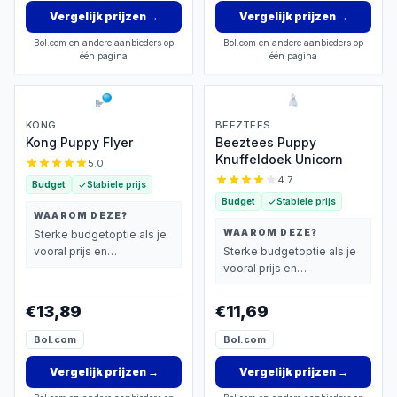
Vergelijk prijzen
→
Vergelijk prijzen
→
Bol.com en andere aanbieders op
Bol.com en andere aanbieders op
één pagina
één pagina
KONG
BEEZTEES
Kong Puppy Flyer
Beeztees Puppy
Knuffeldoek Unicorn
5.0
4.7
Budget
Stabiele prijs
Budget
Stabiele prijs
WAAROM DEZE?
WAAROM DEZE?
Sterke budgetoptie als je
vooral prijs en
Sterke budgetoptie als je
basisprestaties belangrijk
vooral prijs en
vindt.
basisprestaties belangrijk
vindt.
€13,89
€11,69
Bol.com
Bol.com
Vergelijk prijzen
→
Vergelijk prijzen
→