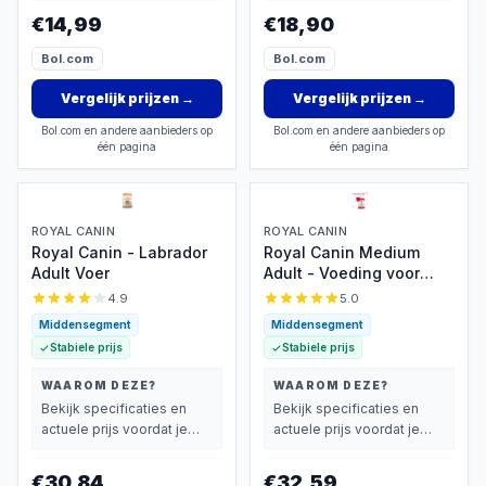
vindt.
€14,99
€18,90
Bol.com
Bol.com
Vergelijk prijzen
→
Vergelijk prijzen
→
Bol.com en andere aanbieders op
Bol.com en andere aanbieders op
één pagina
één pagina
ROYAL CANIN
ROYAL CANIN
Royal Canin - Labrador
Royal Canin Medium
Adult Voer
Adult - Voeding voor
volwassen middelgrote
4.9
5.0
honden
Middensegment
Middensegment
Stabiele prijs
Stabiele prijs
WAAROM DEZE?
WAAROM DEZE?
Bekijk specificaties en
Bekijk specificaties en
actuele prijs voordat je
actuele prijs voordat je
beslist.
beslist.
€30,84
€32,59