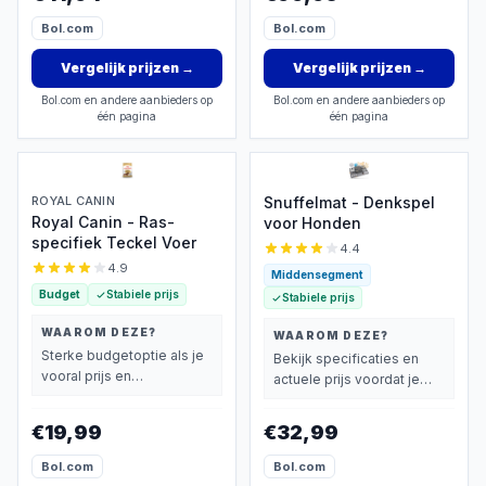
Bol.com
Bol.com
Vergelijk prijzen
→
Vergelijk prijzen
→
Bol.com en andere aanbieders op
Bol.com en andere aanbieders op
één pagina
één pagina
ROYAL CANIN
Snuffelmat - Denkspel
Royal Canin - Ras-
voor Honden
specifiek Teckel Voer
4.4
4.9
Middensegment
Budget
Stabiele prijs
Stabiele prijs
WAAROM DEZE?
WAAROM DEZE?
Sterke budgetoptie als je
Bekijk specificaties en
vooral prijs en
actuele prijs voordat je
basisprestaties belangrijk
beslist.
vindt.
€19,99
€32,99
Bol.com
Bol.com