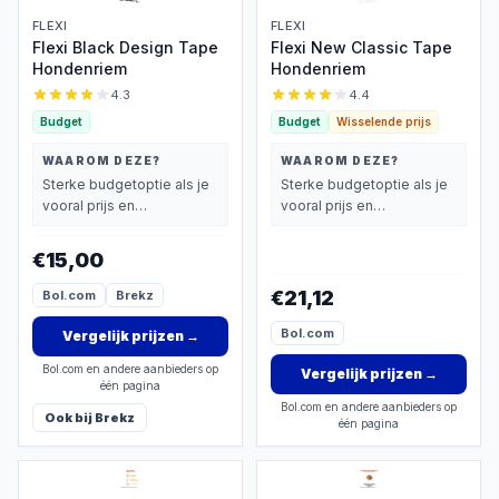
FLEXI
FLEXI
Flexi Black Design Tape
Flexi New Classic Tape
Hondenriem
Hondenriem
4.3
4.4
Budget
Budget
Wisselende prijs
WAAROM DEZE?
WAAROM DEZE?
Sterke budgetoptie als je
Sterke budgetoptie als je
vooral prijs en
vooral prijs en
basisprestaties belangrijk
basisprestaties belangrijk
vindt.
vindt.
€15,00
€21,12
Bol.com
Brekz
Bol.com
Vergelijk prijzen
→
Bol.com en andere aanbieders op
Vergelijk prijzen
→
één pagina
Bol.com en andere aanbieders op
Ook bij
Brekz
één pagina