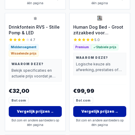
één pagina
één pagina
Drinkfontein RVS - Stille
Human Dog Bed - Groot
Pomp & LED
zitzakbed voor
volwassenen - Blauw
4.7
5.0
Middensegment
Premium
Stabiele prijs
Wisselende prijs
WAAROM DEZE?
Logische keuze als
WAAROM DEZE?
afwerking, prestaties of
Bekijk specificaties en
extra functies zwaarder
actuele prijs voordat je
wegen dan prijs.
beslist.
€32,00
€99,99
Bol.com
Bol.com
Vergelijk prijzen
→
Vergelijk prijzen
→
Bol.com en andere aanbieders op
Bol.com en andere aanbieders op
één pagina
één pagina