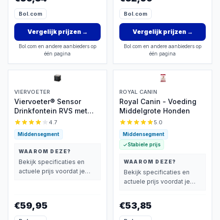
Bol.com
Bol.com
Vergelijk prijzen
→
Vergelijk prijzen
→
Bol.com en andere aanbieders op
Bol.com en andere aanbieders op
één pagina
één pagina
VIERVOETER
ROYAL CANIN
Viervoeter® Sensor
Royal Canin - Voeding
Drinkfontein RVS met
Middelgrote Honden
losse accu
4.7
5.0
Middensegment
Middensegment
Stabiele prijs
WAAROM DEZE?
Bekijk specificaties en
WAAROM DEZE?
actuele prijs voordat je
Bekijk specificaties en
beslist.
actuele prijs voordat je
beslist.
€59,95
€53,85