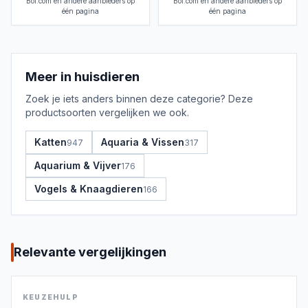
Bol.com en andere aanbieders op
Bol.com en andere aanbieders op
één pagina
één pagina
Meer in
huisdieren
Zoek je iets anders binnen deze categorie? Deze
productsoorten vergelijken we ook.
Katten
Aquaria & Vissen
947
317
Aquarium & Vijver
176
Vogels & Knaagdieren
166
Relevante vergelijkingen
KEUZEHULP