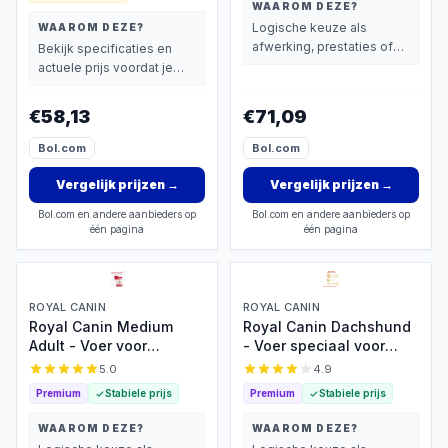
WAAROM DEZE?
Logische keuze als
WAAROM DEZE?
afwerking, prestaties of
Bekijk specificaties en
extra functies zwaarder
actuele prijs voordat je
wegen dan prijs.
beslist.
€58,13
€71,09
Bol.com
Bol.com
Vergelijk prijzen
→
Vergelijk prijzen
→
Bol.com en andere aanbieders op
Bol.com en andere aanbieders op
één pagina
één pagina
ROYAL CANIN
ROYAL CANIN
Royal Canin Medium
Royal Canin Dachshund
Adult - Voer voor
- Voer speciaal voor
middelgrote gezonde
teckels
5.0
4.9
honden
Premium
Stabiele prijs
Premium
Stabiele prijs
WAAROM DEZE?
WAAROM DEZE?