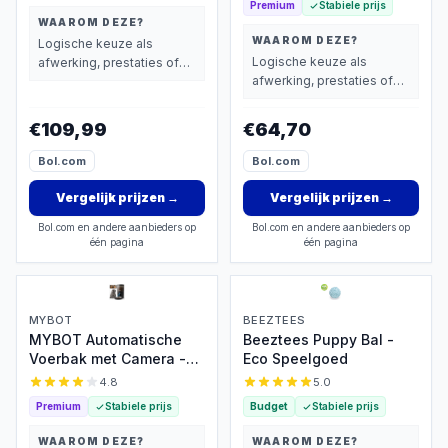
Premium
Stabiele prijs
WAAROM DEZE?
WAAROM DEZE?
Logische keuze als
Logische keuze als
afwerking, prestaties of
afwerking, prestaties of
extra functies zwaarder
extra functies zwaarder
wegen dan prijs.
wegen dan prijs.
€109,99
€64,70
Bol.com
Bol.com
Vergelijk prijzen
→
Vergelijk prijzen
→
Bol.com en andere aanbieders op
Bol.com en andere aanbieders op
één pagina
één pagina
MYBOT
BEEZTEES
MYBOT Automatische
Beeztees Puppy Bal -
Voerbak met Camera -
Eco Speelgoed
4L - App-besturing
4.8
5.0
Premium
Stabiele prijs
Budget
Stabiele prijs
WAAROM DEZE?
WAAROM DEZE?