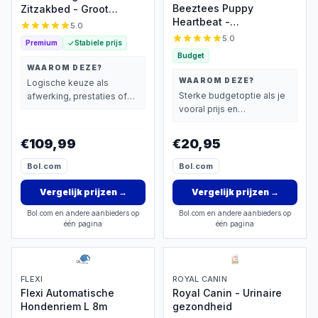
Beeztees Puppy
Zitzakbed - Groot
Heartbeat -
Comfort voor
5.0
Puppyknuffel met
Volwassenen
5.0
Premium
Stabiele prijs
hartslagfunctie
Budget
WAAROM DEZE?
WAAROM DEZE?
Logische keuze als
Sterke budgetoptie als je
afwerking, prestaties of
vooral prijs en
extra functies zwaarder
basisprestaties belangrijk
wegen dan prijs.
vindt.
€109,99
€20,95
Bol.com
Bol.com
Vergelijk prijzen
→
Vergelijk prijzen
→
Bol.com en andere aanbieders op
Bol.com en andere aanbieders op
één pagina
één pagina
FLEXI
ROYAL CANIN
Flexi Automatische
Royal Canin - Urinaire
Hondenriem L 8m
gezondheid