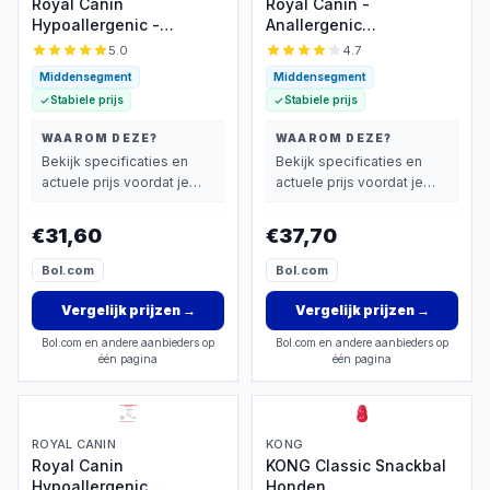
Royal Canin
Royal Canin -
Hypoallergenic -
Anallergenic
Dieetvoer voor
Hondenvoer
5.0
4.7
hondallergieën
Middensegment
Middensegment
Stabiele prijs
Stabiele prijs
WAAROM DEZE?
WAAROM DEZE?
Bekijk specificaties en
Bekijk specificaties en
actuele prijs voordat je
actuele prijs voordat je
beslist.
beslist.
€31,60
€37,70
Bol.com
Bol.com
Vergelijk prijzen
→
Vergelijk prijzen
→
Bol.com en andere aanbieders op
Bol.com en andere aanbieders op
één pagina
één pagina
ROYAL CANIN
KONG
Royal Canin
KONG Classic Snackbal
Hypoallergenic
Honden