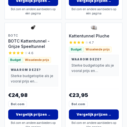
Vergelijk prijzen
→
Vergelijk prijzen
→
Bol.com en andere aanbieders op
Bol.com en andere aanbieders op
één pagina
één pagina
BOTC
Kattentunnel Pluche
BOTC Kattentunnel -
4.7
Grijze Speeltunnel
Budget
Wisselende prijs
4.6
WAAROM DEZE?
Budget
Wisselende prijs
Sterke budgetoptie als je
WAAROM DEZE?
vooral prijs en
Sterke budgetoptie als je
basisprestaties belangrijk
vooral prijs en
vindt.
basisprestaties belangrijk
vindt.
€24,98
€23,95
Bol.com
Bol.com
Vergelijk prijzen
→
Vergelijk prijzen
→
Bol.com en andere aanbieders op
Bol.com en andere aanbieders op