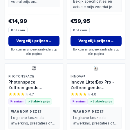
Bekijk specificaties en
vooral prijs en
actuele prijs voordat je
basisprestaties belangrijk
beslist.
vindt.
€14,99
€59,95
Bol.com
Bol.com
Vergelijk prijzen
→
Vergelijk prijzen
→
Bol.com en andere aanbieders op
Bol.com en andere aanbieders op
één pagina
één pagina
PHOTONSPACE
INNOVA®
Photonspace
Innova LitterBox Pro -
Zelfreinigende
Zelfreinigende
Kattenbak
Kattenbak
4.7
4.8
Premium
Stabiele prijs
Premium
Stabiele prijs
WAAROM DEZE?
WAAROM DEZE?
Logische keuze als
Logische keuze als
afwerking, prestaties of
afwerking, prestaties of
extra functies zwaarder
extra functies zwaarder