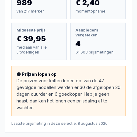
989
€ 2,40
van
217
merken
momentopname
Middelste prijs
Aanbieders
vergeleken
€ 39,95
4
mediaan van alle
uitvoeringen
61.603 prijsmetingen
🟠 Prijzen lopen op
De prijzen voor katten lopen op: van de 47
gevolgde modellen werden er 30 de afgelopen 30
dagen duurder en 6 goedkoper. Heb je geen
haast, dan kan het lonen een prijsdaling af te
wachten.
Laatste prijsmeting in deze selectie:
8 augustus 2026
.