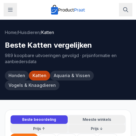
Home
/
Huisdieren
/
Katten
Beste Katten vergelijken
989 koopbare uitvoeringen gevolgd
· prijsinformatie en
aanbiedersdata
Honden
Katten
Aquaria & Vissen
Vogels & Knaagdieren
Beste beoordeling
Meeste winkels
Prijs ↑
Prijs ↓