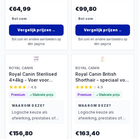
wegen dan prijs.
wegen dan prijs.
€64,99
€99,80
Bol.com
Bol.com
Vergelijk prijzen
→
Vergelijk prijzen
→
Bol.com en andere aanbieders op
Bol.com en andere aanbieders op
één pagina
één pagina
ROYAL CANIN
ROYAL CANIN
Royal Canin Sterilised
Royal Canin British
4x4kg - Voer voor
Shorthair - speciaal voer
gesteriliseerde katten
voor spieren &
4.8
4.9
tandgezondheid
Premium
Stabiele prijs
Premium
Stabiele prijs
WAAROM DEZE?
WAAROM DEZE?
Logische keuze als
Logische keuze als
afwerking, prestaties of
afwerking, prestaties of
extra functies zwaarder
extra functies zwaarder
wegen dan prijs.
wegen dan prijs.
€156,80
€163,40