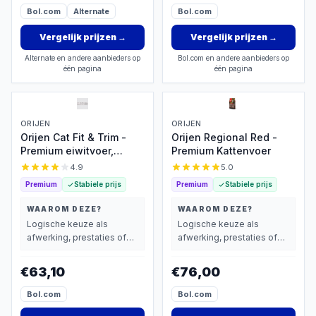
Bol.com
Alternate
Bol.com
Vergelijk prijzen
→
Vergelijk prijzen
→
Alternate en andere aanbieders op
Bol.com en andere aanbieders op
één pagina
één pagina
ORIJEN
ORIJEN
Orijen Cat Fit & Trim -
Orijen Regional Red -
Premium eiwitvoer,
Premium Kattenvoer
graanvrij, 44% eiwit
4.9
5.0
Premium
Stabiele prijs
Premium
Stabiele prijs
WAAROM DEZE?
WAAROM DEZE?
Logische keuze als
Logische keuze als
afwerking, prestaties of
afwerking, prestaties of
extra functies zwaarder
extra functies zwaarder
wegen dan prijs.
wegen dan prijs.
€63,10
€76,00
Bol.com
Bol.com