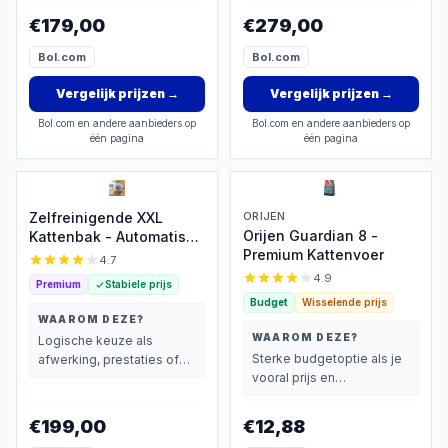
wegen dan prijs.
wegen dan prijs.
€179,00
€279,00
Bol.com
Bol.com
Vergelijk prijzen
→
Vergelijk prijzen
→
Bol.com en andere aanbieders op
Bol.com en andere aanbieders op
één pagina
één pagina
Zelfreinigende XXL
ORIJEN
Orijen Guardian 8 -
Kattenbak - Automatisch
Premium Kattenvoer
95L
4.7
4.9
Premium
Stabiele prijs
Budget
Wisselende prijs
WAAROM DEZE?
WAAROM DEZE?
Logische keuze als
Sterke budgetoptie als je
afwerking, prestaties of
vooral prijs en
extra functies zwaarder
basisprestaties belangrijk
wegen dan prijs.
vindt.
€199,00
€12,88