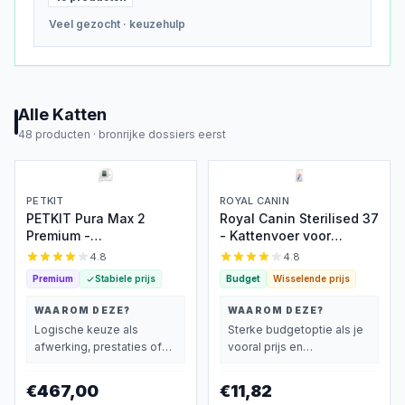
Veel gezocht
· keuzehulp
Alle
Katten
48
producten ·
bronrijke dossiers eerst
PETKIT
ROYAL CANIN
PETKIT Pura Max 2
Royal Canin Sterilised 37
Premium -
- Kattenvoer voor
Zelfreinigende
gesteriliseerde katten
4.8
4.8
kattenbak met AI
Premium
Stabiele prijs
Budget
Wisselende prijs
WAAROM DEZE?
WAAROM DEZE?
Logische keuze als
Sterke budgetoptie als je
afwerking, prestaties of
vooral prijs en
extra functies zwaarder
basisprestaties belangrijk
wegen dan prijs.
vindt.
€467,00
€11,82