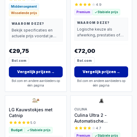
met 90% vlees
4.9
Middensegment
Premium
Stabiele prijs
Wisselende prijs
WAAROM DEZE?
WAAROM DEZE?
Logische keuze als
Bekijk specificaties en
afwerking, prestaties of
actuele prijs voordat je
extra functies zwaarder
beslist.
wegen dan prijs.
€29,75
€72,00
Bol.com
Bol.com
Vergelijk prijzen
→
Vergelijk prijzen
→
Bol.com en andere aanbieders op
Bol.com en andere aanbieders op
één pagina
één pagina
LG Kauwstokjes met
CULINA
Culina Ultra 2 -
Catnip
Automatische
5.0
Zelfreinigende
4.7
Budget
Stabiele prijs
Kattenbak
Premium
Stabiele prijs