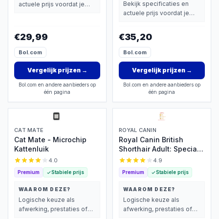
Bekijk specificaties en
actuele prijs voordat je
actuele prijs voordat je
beslist.
beslist.
€29,99
€35,20
Bol.com
Bol.com
Vergelijk prijzen
→
Vergelijk prijzen
→
Bol.com en andere aanbieders op
Bol.com en andere aanbieders op
één pagina
één pagina
CAT MATE
ROYAL CANIN
Cat Mate - Microchip
Royal Canin British
Kattenluik
Shorthair Adult: Speciaal
kattenvoer voor sterke
4.0
4.9
spieren
Premium
Stabiele prijs
Premium
Stabiele prijs
WAAROM DEZE?
WAAROM DEZE?
Logische keuze als
Logische keuze als
afwerking, prestaties of
afwerking, prestaties of
extra functies zwaarder
extra functies zwaarder