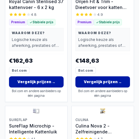
Royal Canin Sterilised 37
Orijen Fit & Trim -
kattenvoer - 6 x 2 kg
Dieetvoer voor katten
met overgewicht
4.8
4.9
Premium
Stabiele prijs
Premium
Stabiele prijs
WAAROM DEZE?
WAAROM DEZE?
Logische keuze als
Logische keuze als
afwerking, prestaties of
afwerking, prestaties of
extra functies zwaarder
extra functies zwaarder
wegen dan prijs.
wegen dan prijs.
€162,63
€148,63
Bol.com
Bol.com
Vergelijk prijzen
→
Vergelijk prijzen
→
Bol.com en andere aanbieders op
Bol.com en andere aanbieders op
één pagina
één pagina
SUREFLAP
CULINA
SureFlap Microchip -
Culina Nova 2 -
Intelligente Kattenluik
Zelfreinigende
Kattenbak