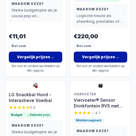
WAAROM DEZE?
WAAROM DEZE?
Sterke budgetoptie als je
Logische keuze als
vooral prijs en
afwerking, prestaties of
basisprestaties belangrijk
extra functies zwaarder
vindt.
wegen dan prijs.
€11,01
€220,00
Bol.com
Bol.com
Vergelijk prijzen
→
Vergelijk prijzen
→
Bol.com en andere aanbieders op
Bol.com en andere aanbieders op
één pagina
één pagina
LG Snackbal Hond -
VIERVOETER
Viervoeter® Sensor
Interactieve Voerbal
Drinkfontein RVS met
5.0
losse accu
4.7
Budget
Stabiele prijs
Middensegment
WAAROM DEZE?
WAAROM DEZE?
Sterke budgetoptie als je