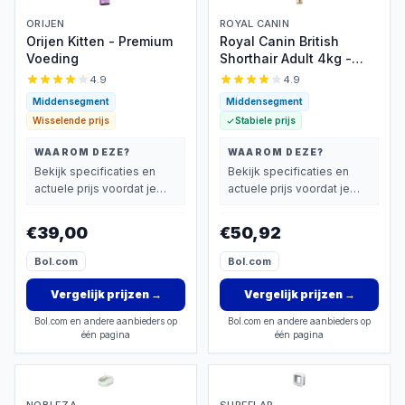
ORIJEN
ROYAL CANIN
Orijen Kitten - Premium
Royal Canin British
Voeding
Shorthair Adult 4kg -
Rasspecifiek droogvoer
4.9
4.9
Middensegment
Middensegment
Wisselende prijs
Stabiele prijs
WAAROM DEZE?
WAAROM DEZE?
Bekijk specificaties en
Bekijk specificaties en
actuele prijs voordat je
actuele prijs voordat je
beslist.
beslist.
€39,00
€50,92
Bol.com
Bol.com
Vergelijk prijzen
→
Vergelijk prijzen
→
Bol.com en andere aanbieders op
Bol.com en andere aanbieders op
één pagina
één pagina