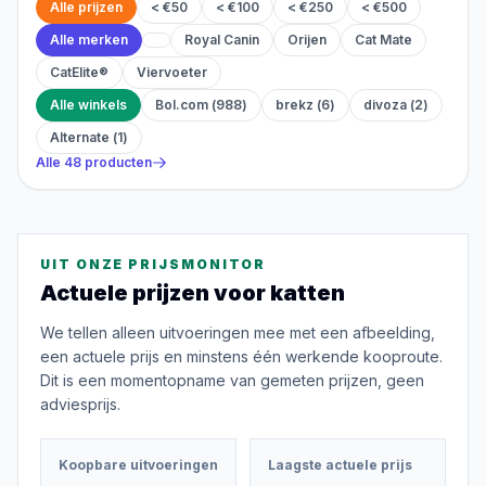
Alle prijzen
< €50
< €100
< €250
< €500
Alle merken
Royal Canin
Orijen
Cat Mate
CatElite®
Viervoeter
Alle winkels
Bol.com
(
988
)
brekz
(
6
)
divoza
(
2
)
Alternate
(
1
)
Alle
48
producten
UIT ONZE PRIJSMONITOR
Actuele prijzen voor
katten
We tellen alleen uitvoeringen mee met een afbeelding,
een actuele prijs en minstens één werkende kooproute.
Dit is een momentopname van gemeten prijzen, geen
adviesprijs.
Koopbare uitvoeringen
Laagste actuele prijs