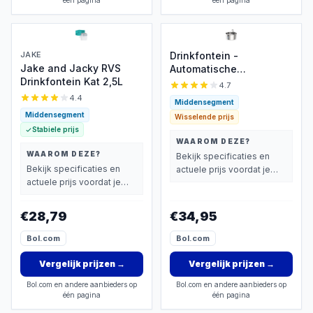
één pagina
één pagina
JAKE
Drinkfontein -
Jake and Jacky RVS
Automatische
Drinkfontein Kat 2,5L
waterfontein RVS
4.7
4.4
Middensegment
Middensegment
Wisselende prijs
Stabiele prijs
WAAROM DEZE?
WAAROM DEZE?
Bekijk specificaties en
Bekijk specificaties en
actuele prijs voordat je
actuele prijs voordat je
beslist.
beslist.
€28,79
€34,95
Bol.com
Bol.com
Vergelijk prijzen
→
Vergelijk prijzen
→
Bol.com en andere aanbieders op
Bol.com en andere aanbieders op
één pagina
één pagina