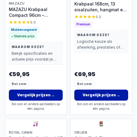
MAZAZU
Krabpaal 168cm, 13
MAZAZU Krabpaal
sisalzuilen, hangmat en
Compact 96cm –
mand - €69.95
5.0
Industrieel Donkergrijs
5.0
Premium
Middensegment
WAAROM DEZE?
Stabiele prijs
Logische keuze als
WAAROM DEZE?
afwerking, prestaties of
extra functies zwaarder
Bekijk specificaties en
wegen dan prijs.
actuele prijs voordat je
beslist.
€59,95
€69,95
Bol.com
Bol.com
Vergelijk prijzen
→
Vergelijk prijzen
→
Bol.com en andere aanbieders op
Bol.com en andere aanbieders op
één pagina
één pagina
ROYAL CANIN
ORIJEN