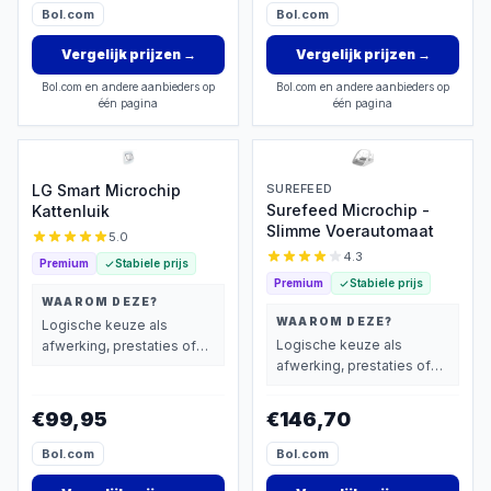
Bol.com
Bol.com
Vergelijk prijzen
→
Vergelijk prijzen
→
Bol.com en andere aanbieders op
Bol.com en andere aanbieders op
één pagina
één pagina
LG Smart Microchip
SUREFEED
Surefeed Microchip -
Kattenluik
Slimme Voerautomaat
5.0
4.3
Premium
Stabiele prijs
Premium
Stabiele prijs
WAAROM DEZE?
WAAROM DEZE?
Logische keuze als
Logische keuze als
afwerking, prestaties of
afwerking, prestaties of
extra functies zwaarder
extra functies zwaarder
wegen dan prijs.
wegen dan prijs.
€99,95
€146,70
Bol.com
Bol.com