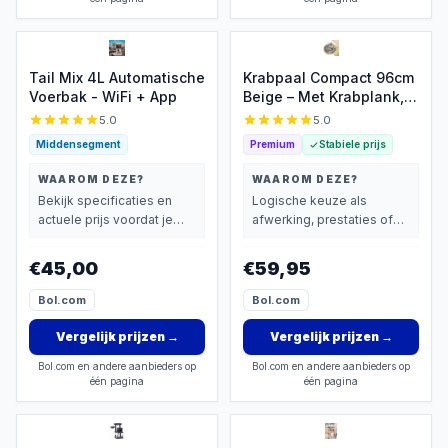
Tail Mix 4L Automatische
Krabpaal Compact 96cm
Voerbak - WiFi + App
Beige – Met Krabplank,
Huisje & Relaxmand
5.0
5.0
Middensegment
Premium
Stabiele prijs
WAAROM DEZE?
WAAROM DEZE?
Bekijk specificaties en
Logische keuze als
actuele prijs voordat je
afwerking, prestaties of
beslist.
extra functies zwaarder
wegen dan prijs.
€45,00
€59,95
Bol.com
Bol.com
Vergelijk prijzen
→
Vergelijk prijzen
→
Bol.com en andere aanbieders op
Bol.com en andere aanbieders op
één pagina
één pagina