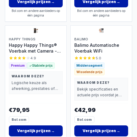
Vergelijk prijzen
→
Vergelijk prijzen
→
Bol.com en andere aanbieders op
Bol.com en andere aanbieders op
één pagina
één pagina
HAPPY THINGS
BALIMO
Happy Happy Things®
Balimo Automatische
Voerbak met Camera -
Voerbak WiFi
4L RVS
4.9
5.0
Premium
Stabiele prijs
Middensegment
Wisselende prijs
WAAROM DEZE?
Logische keuze als
WAAROM DEZE?
afwerking, prestaties of
Bekijk specificaties en
extra functies zwaarder
actuele prijs voordat je
wegen dan prijs.
beslist.
€79,95
€42,99
Bol.com
Bol.com
Vergelijk prijzen
→
Vergelijk prijzen
→