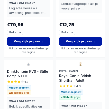
WAAROM DEZE?
Sterke budgetoptie als je
Logische keuze als
vooral prijs en
afwerking, prestaties of
basisprestaties belangrijk
extra functies zwaarder
vindt.
wegen dan prijs.
€79,95
€12,75
Bol.com
Bol.com
Vergelijk prijzen
→
Vergelijk prijzen
→
Bol.com en andere aanbieders op
Bol.com en andere aanbieders op
één pagina
één pagina
Drinkfontein RVS - Stille
ROYAL CANIN
Royal Canin British
Pomp & LED
Shorthair Adult
4.7
Kattenvoer 2 kg
4.9
Middensegment
Middensegment
Wisselende prijs
Stabiele prijs
WAAROM DEZE?
WAAROM DEZE?
Bekijk specificaties en