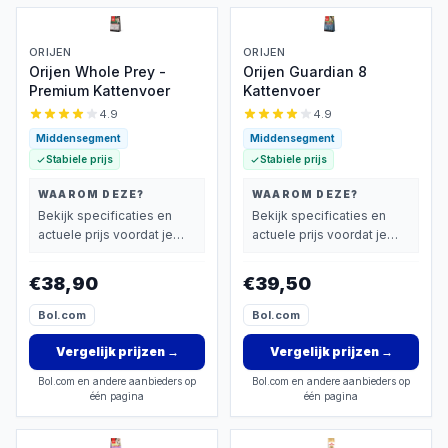
ORIJEN
ORIJEN
Orijen Whole Prey -
Orijen Guardian 8
Premium Kattenvoer
Kattenvoer
4.9
4.9
Middensegment
Middensegment
Stabiele prijs
Stabiele prijs
WAAROM DEZE?
WAAROM DEZE?
Bekijk specificaties en
Bekijk specificaties en
actuele prijs voordat je
actuele prijs voordat je
beslist.
beslist.
€38,90
€39,50
Bol.com
Bol.com
Vergelijk prijzen
→
Vergelijk prijzen
→
Bol.com en andere aanbieders op
Bol.com en andere aanbieders op
één pagina
één pagina