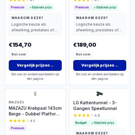
4.1
4.7
Premium
Stabiele prijs
Premium
Stabiele prijs
WAAROM DEZE?
WAAROM DEZE?
Logische keuze als
Logische keuze als
afwerking, prestaties of
afwerking, prestaties of
extra functies zwaarder
extra functies zwaarder
wegen dan prijs.
wegen dan prijs.
€154,70
€189,00
Bol.com
Bol.com
Vergelijk prijzen
→
Vergelijk prijzen
→
Bol.com en andere aanbieders op
Bol.com en andere aanbieders op
één pagina
één pagina
MAZAZU
LG Kattentunnel - 3-
MAZAZU Krabpaal 143cm
Gangen Speeltunnel
Beige - Dubbel Platform
4.6
met Hangmat
4.5
Budget
Stabiele prijs
Premium
WAAROM DEZE?