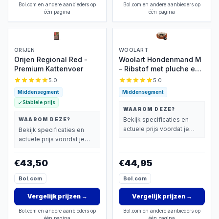
Bol.com en andere aanbieders op
Bol.com en andere aanbieders op
één pagina
één pagina
ORIJEN
WOOLART
Orijen Regional Red -
Woolart Hondenmand M
Premium Kattenvoer
- Ribstof met pluche en
antislip bodem
5.0
5.0
Middensegment
Middensegment
Stabiele prijs
WAAROM DEZE?
Bekijk specificaties en
WAAROM DEZE?
actuele prijs voordat je
Bekijk specificaties en
beslist.
actuele prijs voordat je
beslist.
€43,50
€44,95
Bol.com
Bol.com
Vergelijk prijzen
→
Vergelijk prijzen
→
Bol.com en andere aanbieders op
Bol.com en andere aanbieders op
één pagina
één pagina