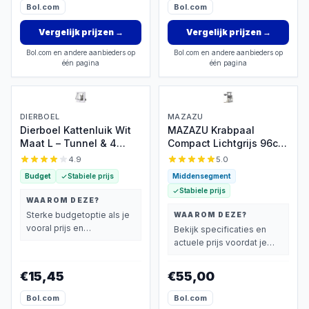
Bol.com
Bol.com
Vergelijk prijzen
→
Vergelijk prijzen
→
Bol.com en andere aanbieders op
Bol.com en andere aanbieders op
één pagina
één pagina
DIERBOEL
MAZAZU
Dierboel Kattenluik Wit
MAZAZU Krabpaal
Maat L – Tunnel & 4
Compact Lichtgrijs 96cm
Vergrendelingen
met trap
4.9
5.0
Budget
Stabiele prijs
Middensegment
Stabiele prijs
WAAROM DEZE?
Sterke budgetoptie als je
WAAROM DEZE?
vooral prijs en
Bekijk specificaties en
basisprestaties belangrijk
actuele prijs voordat je
vindt.
beslist.
€15,45
€55,00
Bol.com
Bol.com