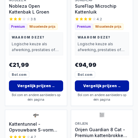
NOBLEZA
SUREFLAP
Nobleza Open
SureFlap Microchip
Kattenbak L Groen
Kattenluik
3.8
4.2
Premium
Wisselende prijs
Premium
Wisselende prijs
WAAROM DEZE?
WAAROM DEZE?
Logische keuze als
Logische keuze als
afwerking, prestaties of
afwerking, prestaties of
extra functies zwaarder
extra functies zwaarder
wegen dan prijs.
wegen dan prijs.
€21,99
€94,99
Bol.com
Bol.com
Vergelijk prijzen
→
Vergelijk prijzen
→
Bol.com en andere aanbieders op
Bol.com en andere aanbieders op
één pagina
één pagina
Kattentunnel -
ORIJEN
Orijen Guardian 8 Cat -
Opvouwbare S-vorm
Premium kattenbrokken
speeltunnel
4.7