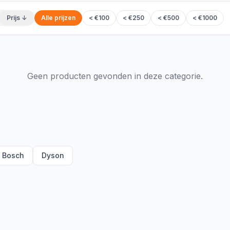
Prijs ↓
Alle prijzen
< €100
< €250
< €500
< €1000
Geen producten gevonden in deze categorie.
Bosch
Dyson