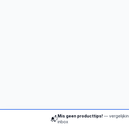
Mis geen producttips!
— vergelijkin
📬
inbox