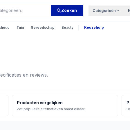
Zoeken
Categorieën
|
shoud
Tuin
Gereedschap
Beauty
Keuzehulp
ecificaties en reviews.
Producten vergelijken
P
Zet populaire alternatieven naast elkaar.
Be