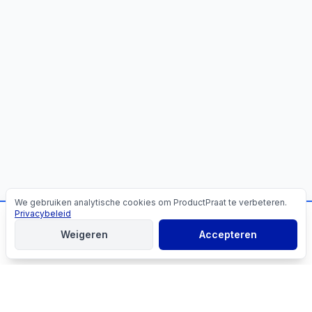
We gebruiken analytische cookies om ProductPraat te verbeteren.
Cookies
Privacybeleid
📬
Mis geen producttips!
Weigeren
Accepteren
Aanmelden