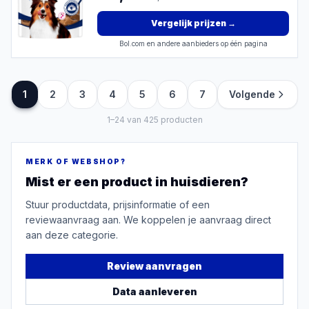
Vergelijk prijzen
→
Bol.com en andere aanbieders op één pagina
1
2
3
4
5
6
7
Volgende
1
–
24
van
425
producten
MERK OF WEBSHOP?
Mist er een product in
huisdieren
?
Stuur productdata, prijsinformatie of een
reviewaanvraag aan. We koppelen je aanvraag direct
aan deze categorie.
Review aanvragen
Data aanleveren