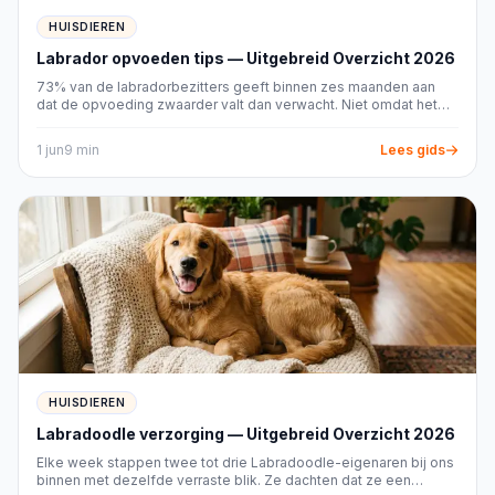
Onderhoud en duurzamere keuzes
HUISDIEREN
Goed onderhoud beschermt zowel je huisdier als
Labrador opvoeden tips — Uitgebreid Overzicht 2026
het product. Verwijder voerresten dagelijks,
73% van de labradorbezitters geeft binnen zes maanden aan
ververs drinkwater regelmatig en volg bij filters,
dat de opvoeding zwaarder valt dan verwacht. Niet omdat het
pompen en verwarming de instructies voor
ras moeilijk is, maar omdat de meeste eigenaren onderschatten
hoeveel structuur ee...
controle en reiniging. Gebruik geen agressief
1 jun
9
min
Lees gids
schoonmaakmiddel als resten daarvan met je
dier, voer of aquariumwater in contact kunnen
komen. Spoel onderdelen zorgvuldig en laat ze
waar nodig volledig drogen.
Duurzaamheid is vooral controleerbaar aan
concrete eigenschappen. Denk aan vervangbare
onderdelen, een repareerbare constructie,
stevige materialen en een ontwerp dat grondig
schoon te maken is. Herbruikbare onderdelen
HUISDIEREN
kunnen afval beperken, mits je ze hygiënisch
Labradoodle verzorging — Uitgebreid Overzicht 2026
kunt onderhouden. Claims zonder duidelijke
Elke week stappen twee tot drie Labradoodle-eigenaren bij ons
informatie over materiaal, herkomst of
binnen met dezelfde verraste blik. Ze dachten dat ze een