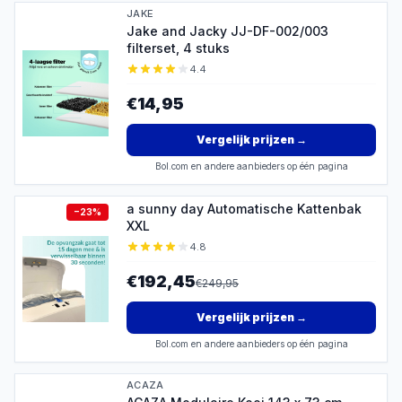
JAKE
Jake and Jacky JJ-DF-002/003
filterset, 4 stuks
4.4
€14,95
Vergelijk prijzen
→
Bol.com en andere aanbieders op één pagina
a sunny day Automatische Kattenbak
−
23
%
XXL
4.8
€192,45
€
249,95
Vergelijk prijzen
→
Bol.com en andere aanbieders op één pagina
ACAZA