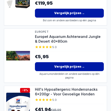
€119,95
Vergelijk prijzen
→
Bol.com en andere aanbieders op één pagina
EUROPET
Europet Aquarium Achterwand Jungle
& Desert 40x80cm
5.0
€5,95
Vergelijk prijzen
→
Aquariumonderdelen en andere aanbieders op één
pagina
Hill's Hypoallergenic Hondensnacks
−
9
%
6x200gr - Voor Gevoelige Honden
5.0
€41,94
€
45,99