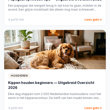
mag bij normaal gebruik niet gemakkelijk
Een papegaai die weigert terug in zijn kooi te gaan, midden in de
schuiven of kantelen.
avond. Een grijze roodstaart die alleen nog maar schreeuwt
sinds de kinderen naar school zijn. Een kaketoe die veren
Geluid:
pompen, motoren, kleppen en
uittrekt uit verv...
4 jun
10
min
Lees gids
bewegende delen moeten aanvaardbaar zijn
voor je dier en je woonruimte.
Onderhoudsfrequentie:
schat eerlijk in hoeveel
dagelijkse en periodieke verzorging je kunt
volhouden.
Onderdelen en verbruiksmateriaal:
controleer
vooraf of filters, sluitingen of andere
noodzakelijke onderdelen verkrijgbaar en
vervangbaar zijn.
Levensduur:
kijk naar constructie,
HUISDIEREN
reparatiemogelijkheden en slijtage op de plekken
Kippen houden beginners — Uitgebreid Overzicht
die intensief worden gebruikt.
2026
Prijs-kwaliteit:
beoordeel de totale gebruiksduur
Elke dag stappen ruim 2.000 Nederlandse huishoudens voor het
en terugkerende kosten, niet alleen de aanschaf.
eerst in het kippenavontuur. De helft van hen maakt binnen zes
maanden een kostbare beginnersfout: een verkeerd hok,
Passend gebruik in jouw huishouden
ongeschikt voer of ras...
3 jun
9
min
Lees gids