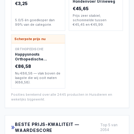
Hondenvoer Urineweg
€3,25
€45,65
Prijs zeer stabiel;
5.0/5 én goedkoper dan
schommelde tussen
99% van de categorie.
€45,45 en €45,99.
Scherpste prijs nu
ORTHOPEDISCHE
Happysnoots
Orthopedische
Hondenmand XXL -
€86,58
10cm Koudschuim
Nu €86,58 — vlak boven de
laagste die wij ooit maten
(€86,58).
Posities berekend over alle
2445
producten in
Huisdieren
en
wekelijks bijgewerkt.
BESTE PRIJS-KWALITEIT —
Top
5
van
2054
WAARDESCORE