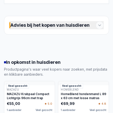
Advies bij het kopen van huisdieren
Bij huisdieren horen veel verschillende keuzes:
van voeding, voerbakken en drinkvoorzieningen
tot verblijven, rustplekken, speelgoed en
producten voor hygiëne. Wat passend is, hangt
vooral af van de diersoort, leeftijd, gezondheid,
In opkomst in huisdieren
leefomgeving en het natuurlijke gedrag van je
dier. Een kat stelt andere eisen aan een toilet en
Productpagina's waar veel kopers naar zoeken, met prijsdata
en klikbare aanbieders.
drinkplek dan een hond, terwijl vissen, vogels en
knaagdieren sterk afhankelijk zijn van een
Veel gezocht
zorgvuldig ingericht verblijf.
Veel gezocht
MAZAZU
HOMEBLEND
Deze categorie helpt je daarom niet om één
MAZAZU Krabpaal Compact
HomeBlend hondenmand L 89
Lichtgrijs 96cm met trap
x 63 cm met losse matras
algemeen ‘beste’ product te vinden, maar om de
€
55,00
€
69,99
★
5.0
★
4.8
juiste productsoort en uitvoering te kiezen. Je
1 aanbieder
vergelijkt onder meer veiligheid, formaat,
Veel gezocht
1 aanbieder
Veel gezocht