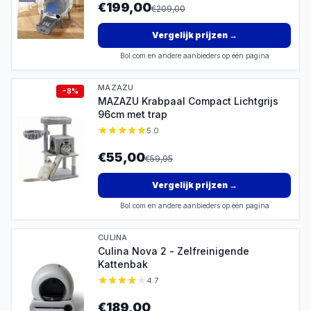
€199,00
€
209,00
Vergelijk prijzen
→
Bol.com en andere aanbieders op één pagina
MAZAZU
−
8
%
MAZAZU Krabpaal Compact Lichtgrijs
96cm met trap
5.0
€55,00
€
59,95
Vergelijk prijzen
→
Bol.com en andere aanbieders op één pagina
CULINA
Culina Nova 2 - Zelfreinigende
Kattenbak
4.7
€189,00