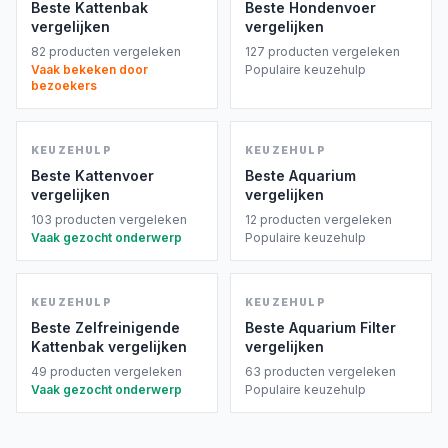
vergelijking kun je de gidsen over
Hondenvoer
Beste
Kattenbak
Beste
Hondenvoer
vergelijken
vergelijken
en
Kattenvoer
gebruiken.
82
producten vergeleken
127
producten vergeleken
Voerbakken verschillen in hoogte, materiaal,
Vaak bekeken door
Populaire keuzehulp
stabiliteit en eetsnelheid. Een zware bak
bezoekers
verschuift minder snel, terwijl een voeroplossing
met obstakels schrokken kan afremmen. Zo’n
product moet wel bij de motoriek en het
KEUZEHULP
KEUZEHULP
temperament van je dier passen. Te veel
Beste
Kattenvoer
Beste
Aquarium
vergelijken
vergelijken
moeilijkheid kan frustratie opleveren.
103
producten vergeleken
12
producten vergeleken
Drinkvoorzieningen
Vaak gezocht onderwerp
Populaire keuzehulp
Een gewone waterbak is eenvoudig, stil en snel
schoon te maken. Een drinkfontein houdt water
in beweging en kan sommige dieren stimuleren
KEUZEHULP
KEUZEHULP
om vaker te drinken. Daar staan extra
Beste
Zelfreinigende
Beste
Aquarium Filter
onderhoud, geluid, stroomgebruik en
Kattenbak
vergelijken
vergelijken
vervangbare onderdelen tegenover. Let bij een
49
producten vergeleken
63
producten vergeleken
Vaak gezocht onderwerp
fontein vooral op bereikbaarheid van de pomp,
Populaire keuzehulp
eenvoudige demontage en verkrijgbaarheid van
passende filters. De koopgids voor