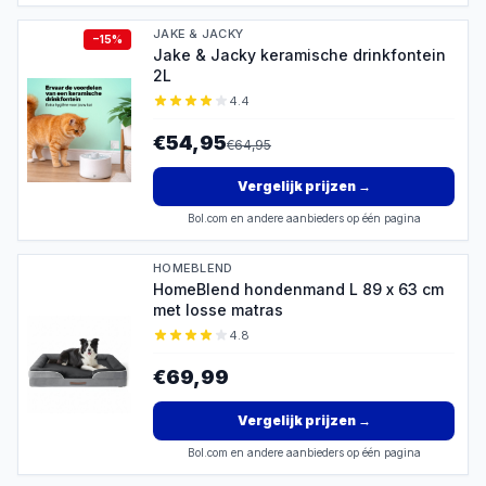
JAKE & JACKY
−
15
%
Jake & Jacky keramische drinkfontein
2L
4.4
€54,95
€
64,95
Vergelijk prijzen
→
Bol.com en andere aanbieders op één pagina
HOMEBLEND
HomeBlend hondenmand L 89 x 63 cm
met losse matras
4.8
€69,99
Vergelijk prijzen
→
Bol.com en andere aanbieders op één pagina