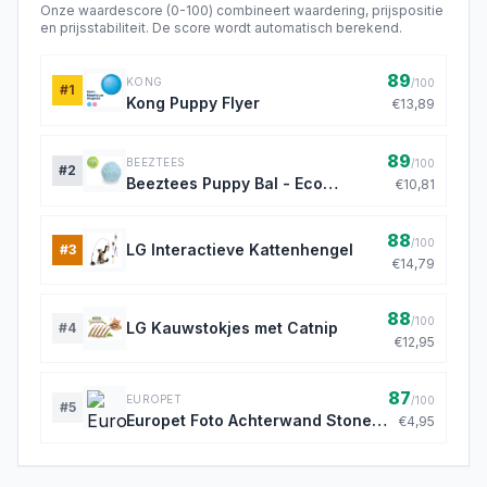
Onze waardescore (0-100) combineert waardering, prijspositie
en prijsstabiliteit. De score wordt automatisch berekend.
89
KONG
/100
#
1
Kong Puppy Flyer
€13,89
89
BEEZTEES
/100
#
2
Beeztees Puppy Bal - Eco
€10,81
Speelgoed
88
/100
LG Interactieve Kattenhengel
#
3
€14,79
88
/100
LG Kauwstokjes met Catnip
#
4
€12,95
87
EUROPET
/100
#
5
Europet Foto Achterwand Stone &
€4,95
Coral 30x60cm