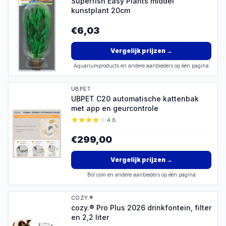
Superfish Easy Plants middel
kunstplant 20cm
€6,03
Vergelijk prijzen
→
Aquariumproducts en andere aanbieders op één pagina
UBPET
UBPET C20 automatische kattenbak
met app en geurcontrole
4.8
€299,00
Vergelijk prijzen
→
Bol.com en andere aanbieders op één pagina
COZY.®
cozy.® Pro Plus 2026 drinkfontein, filter
en 2,2 liter