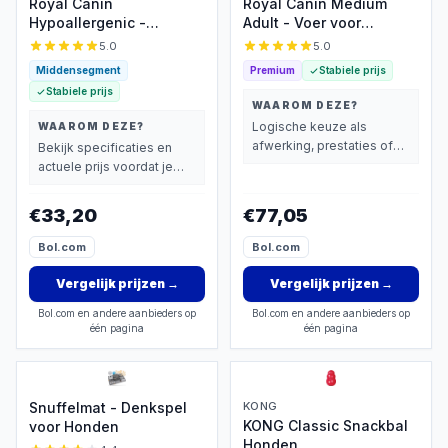
Royal Canin
Royal Canin Medium
Hypoallergenic -
Adult - Voer voor
Dieetvoer voor
middelgrote gezonde
5.0
5.0
hondallergieën
honden
Middensegment
Premium
Stabiele prijs
Stabiele prijs
WAAROM DEZE?
Logische keuze als
WAAROM DEZE?
afwerking, prestaties of
Bekijk specificaties en
extra functies zwaarder
actuele prijs voordat je
wegen dan prijs.
beslist.
€33,20
€77,05
Bol.com
Bol.com
Vergelijk prijzen
→
Vergelijk prijzen
→
Bol.com en andere aanbieders op
Bol.com en andere aanbieders op
één pagina
één pagina
Snuffelmat - Denkspel
KONG
KONG Classic Snackbal
voor Honden
Honden