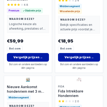
3.4
4.8
Middensegment
Premium
Stabiele prijs
Wisselende prijs
WAAROM DEZE?
WAAROM DEZE?
Logische keuze als
Bekijk specificaties en
afwerking, prestaties of
actuele prijs voordat je
extra functies zwaarder
beslist.
wegen dan prijs.
€59,99
€18,95
Bol.com
Bol.com
Vergelijk prijzen
→
Vergelijk prijzen
→
Bol.com en andere aanbieders op
Bol.com en andere aanbieders op
één pagina
één pagina
Nieuwe Aankomst
FIDA
Fida Intrekbare
hondenriem met 3 m
Hondenriem
touw en ledlicht
Middensegment
2.0
WAAROM DEZE?