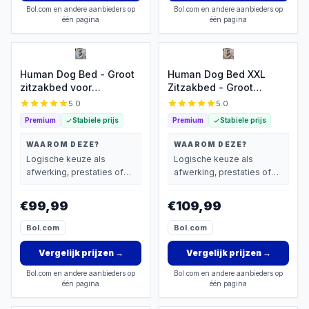
Bol.com en andere aanbieders op
Bol.com en andere aanbieders op
één pagina
één pagina
Human Dog Bed - Groot
Human Dog Bed XXL
zitzakbed voor
Zitzakbed - Groot
volwassenen - Blauw
Comfort voor
5.0
5.0
Volwassenen
Premium
Stabiele prijs
Premium
Stabiele prijs
WAAROM DEZE?
WAAROM DEZE?
Logische keuze als
Logische keuze als
afwerking, prestaties of
afwerking, prestaties of
extra functies zwaarder
extra functies zwaarder
wegen dan prijs.
wegen dan prijs.
€99,99
€109,99
Bol.com
Bol.com
Vergelijk prijzen
→
Vergelijk prijzen
→
Bol.com en andere aanbieders op
Bol.com en andere aanbieders op
één pagina
één pagina