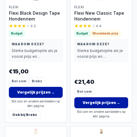
FLEXI
FLEXI
Flexi Black Design Tape
Flexi New Classic Tape
Hondenriem
Hondenriem
4.3
4.4
Budget
Budget
Wisselende prijs
WAAROM DEZE?
WAAROM DEZE?
Sterke budgetoptie als je
Sterke budgetoptie als je
vooral prijs en
vooral prijs en
basisprestaties belangrijk
basisprestaties belangrijk
vindt.
vindt.
€15,00
€21,40
Bol.com
Brekz
Bol.com
Vergelijk prijzen
→
Bol.com en andere aanbieders op
Vergelijk prijzen
→
één pagina
Bol.com en andere aanbieders op
Ook bij
Brekz
één pagina