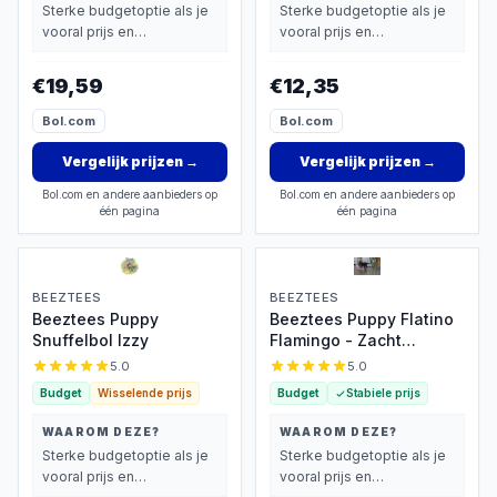
Sterke budgetoptie als je
Sterke budgetoptie als je
vooral prijs en
vooral prijs en
basisprestaties belangrijk
basisprestaties belangrijk
vindt.
vindt.
€19,59
€12,35
Bol.com
Bol.com
Vergelijk prijzen
→
Vergelijk prijzen
→
Bol.com en andere aanbieders op
Bol.com en andere aanbieders op
één pagina
één pagina
BEEZTEES
BEEZTEES
Beeztees Puppy
Beeztees Puppy Flatino
Snuffelbol Izzy
Flamingo - Zacht
knuffeltoyspeelgoed
5.0
5.0
Budget
Wisselende prijs
Budget
Stabiele prijs
WAAROM DEZE?
WAAROM DEZE?
Sterke budgetoptie als je
Sterke budgetoptie als je
vooral prijs en
vooral prijs en