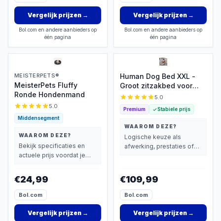
Vergelijk prijzen
→
Vergelijk prijzen
→
Bol.com en andere aanbieders op
Bol.com en andere aanbieders op
één pagina
één pagina
MEISTERPETS®
Human Dog Bed XXL -
MeisterPets Fluffy
Groot zitzakbed voor
Ronde Hondenmand
volwassenen
5.0
5.0
Premium
Stabiele prijs
Middensegment
WAAROM DEZE?
WAAROM DEZE?
Logische keuze als
Bekijk specificaties en
afwerking, prestaties of
actuele prijs voordat je
extra functies zwaarder
beslist.
wegen dan prijs.
€24,99
€109,99
Bol.com
Bol.com
Vergelijk prijzen
→
Vergelijk prijzen
→