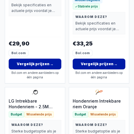
Middensegment
Bekijk specificaties en
Stabiele prijs
actuele prijs voordat je
beslist.
WAAROM DEZE?
Bekijk specificaties en
actuele prijs voordat je
beslist.
€29,90
€33,25
Bol.com
Bol.com
Vergelijk prijzen
→
Vergelijk prijzen
→
Bol.com en andere aanbieders op
Bol.com en andere aanbieders op
één pagina
één pagina
LG Intrekbare
Hondenriem Intrekbare
Hondenriem - 2.5M
riem Oranje
Automatisch
Budget
Wisselende prijs
Budget
Wisselende prijs
WAAROM DEZE?
WAAROM DEZE?
Sterke budgetoptie als je
Sterke budgetoptie als je