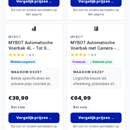
Vergelijk prijzen
→
Vergelijk prijzen
→
Bol.com en andere aanbieders op
Bol.com en andere aanbieders op
één pagina
één pagina
MYBOT
MYBOT
MYBOT Automatische
MYBOT Automatische
Voerbak 4L - Tot 6
Voerbak met Camera -
Voedmomenten
4L - App-besturing
4.3
4.3
Middensegment
Premium
Stabiele prijs
WAAROM DEZE?
WAAROM DEZE?
Bekijk specificaties en
Logische keuze als
actuele prijs voordat je
afwerking, prestaties of
beslist.
extra functies zwaarder
wegen dan prijs.
€39,99
€64,99
Bol.com
Bol.com
Vergelijk prijzen
→
Vergelijk prijzen
→
Bol.com en andere aanbieders op
Bol.com en andere aanbieders op