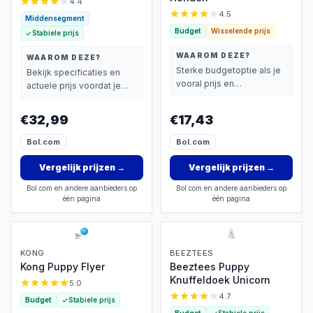
4.4
4.5
Middensegment
Budget
Wisselende prijs
Stabiele prijs
WAAROM DEZE?
WAAROM DEZE?
Sterke budgetoptie als je
Bekijk specificaties en
vooral prijs en
actuele prijs voordat je
basisprestaties belangrijk
beslist.
vindt.
€32,99
€17,43
Bol.com
Bol.com
Vergelijk prijzen
→
Vergelijk prijzen
→
Bol.com en andere aanbieders op
Bol.com en andere aanbieders op
één pagina
één pagina
KONG
BEEZTEES
Kong Puppy Flyer
Beeztees Puppy
Knuffeldoek Unicorn
5.0
4.7
Budget
Stabiele prijs