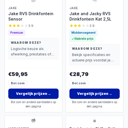
JAKE
JAKE
Jake RVS Drinkfontein
Jake and Jacky RVS
Sensor
Drinkfontein Kat 2,5L
3.9
3.9
Premium
Middensegment
Stabiele prijs
WAAROM DEZE?
Logische keuze als
WAAROM DEZE?
afwerking, prestaties of
Bekijk specificaties en
extra functies zwaarder
actuele prijs voordat je
wegen dan prijs.
beslist.
€59,95
€28,79
Bol.com
Bol.com
Vergelijk prijzen
→
Vergelijk prijzen
→
Bol.com en andere aanbieders op
Bol.com en andere aanbieders op
één pagina
één pagina