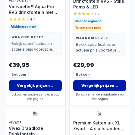
VIERVOETER
Drinkfontein RVS - Stille
Viervoeter® Aqua Pro
Pomp & LED
RVS drinkfontein met
4.7
sensor
4.7
Middensegment
Middensegment
Wisselende prijs
WAAROM DEZE?
WAAROM DEZE?
Bekijk specificaties en
Bekijk specificaties en
actuele prijs voordat je
actuele prijs voordat je
beslist.
beslist.
€39,95
€29,99
Bol.com
Bol.com
Vergelijk prijzen
→
Vergelijk prijzen
→
Bol.com en andere aanbieders op
Bol.com en andere aanbieders op
één pagina
één pagina
VIVEX®
Premium Kattenluik XL
Vivex Draadloze
Zwart – 4 sluitstanden,
Drinkfontein
anti-tocht