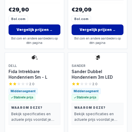
beslist.
€29,90
€29,09
Bol.com
Bol.com
Vergelijk prijzen
→
Vergelijk prijzen
→
Bol.com en andere aanbieders op
Bol.com en andere aanbieders op
één pagina
één pagina
DELL
SANDER
Fida Intrekbare
Sander Dubbel
Hondenriem 5m - L
Hondenriem 3m LED
2.0
2.0
Middensegment
Middensegment
Stabiele prijs
Stabiele prijs
WAAROM DEZE?
WAAROM DEZE?
Bekijk specificaties en
Bekijk specificaties en
actuele prijs voordat je
actuele prijs voordat je
beslist.
beslist.