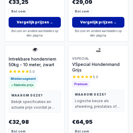
€33,25
€29,09
Bol.com
Bol.com
Vergelijk prijzen
→
Vergelijk prijzen
→
Bol.com en andere aanbieders op
Bol.com en andere aanbieders op
één pagina
één pagina
Intrekbare hondenriem
VSPECIAL
VSpecial Hondenmand
50kg - 10 meter, zwart
Grijs
5.0
5.0
Middensegment
Premium
Stabiele prijs
WAAROM DEZE?
WAAROM DEZE?
Logische keuze als
Bekijk specificaties en
afwerking, prestaties of
actuele prijs voordat je
extra functies zwaarder
beslist.
wegen dan prijs.
€32,98
€64,95
Bol.com
Bol.com