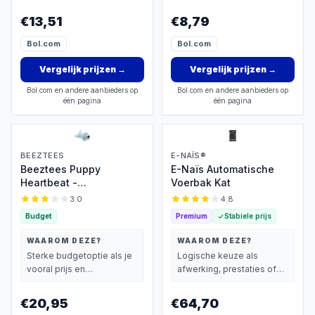
basisprestaties belangrijk
basisprestaties belangrijk
vindt.
vindt.
€13,51
€8,79
Bol.com
Bol.com
Vergelijk prijzen
→
Vergelijk prijzen
→
Bol.com en andere aanbieders op
Bol.com en andere aanbieders op
één pagina
één pagina
BEEZTEES
E-NAÏS®
Beeztees Puppy
E-Naïs Automatische
Heartbeat -
Voerbak Kat
Puppyknuffel met
3.0
4.8
hartslagfunctie
Budget
Premium
Stabiele prijs
WAAROM DEZE?
WAAROM DEZE?
Sterke budgetoptie als je
Logische keuze als
vooral prijs en
afwerking, prestaties of
basisprestaties belangrijk
extra functies zwaarder
vindt.
wegen dan prijs.
€20,95
€64,70