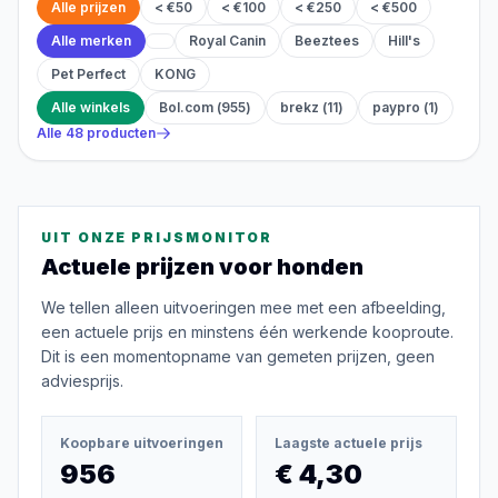
Alle prijzen
< €50
< €100
< €250
< €500
Alle merken
Royal Canin
Beeztees
Hill's
Pet Perfect
KONG
Alle winkels
Bol.com
(
955
)
brekz
(
11
)
paypro
(
1
)
Alle
48
producten
UIT ONZE PRIJSMONITOR
Actuele prijzen voor
honden
We tellen alleen uitvoeringen mee met een afbeelding,
een actuele prijs en minstens één werkende kooproute.
Dit is een momentopname van gemeten prijzen, geen
adviesprijs.
Koopbare uitvoeringen
Laagste actuele prijs
956
€ 4,30