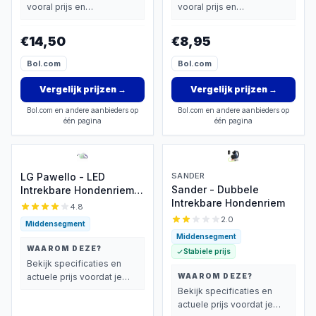
vooral prijs en
vooral prijs en
basisprestaties belangrijk
basisprestaties belangrijk
vindt.
vindt.
€14,50
€8,95
Bol.com
Bol.com
Vergelijk prijzen
→
Vergelijk prijzen
→
Bol.com en andere aanbieders op
Bol.com en andere aanbieders op
één pagina
één pagina
LG Pawello - LED
SANDER
Sander - Dubbele
Intrekbare Hondenriem
Intrekbare Hondenriem
5m
4.8
2.0
Middensegment
Middensegment
WAAROM DEZE?
Stabiele prijs
Bekijk specificaties en
actuele prijs voordat je
WAAROM DEZE?
beslist.
Bekijk specificaties en
actuele prijs voordat je