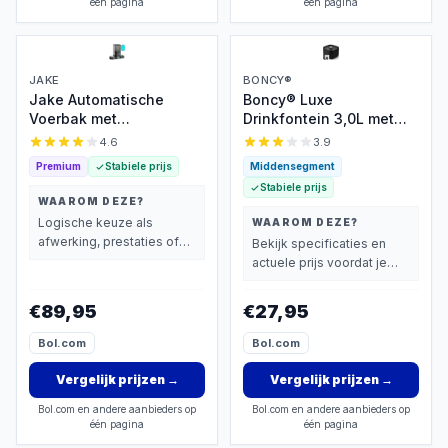
één pagina
één pagina
JAKE
BONCY®
Jake Automatische
Boncy® Luxe
Voerbak met
Drinkfontein 3,0L met
Slowfeeders
koolstoffilter
4.6
3.9
Premium
Stabiele prijs
Middensegment
Stabiele prijs
WAAROM DEZE?
Logische keuze als
WAAROM DEZE?
afwerking, prestaties of
Bekijk specificaties en
extra functies zwaarder
actuele prijs voordat je
wegen dan prijs.
beslist.
€89,95
€27,95
Bol.com
Bol.com
Vergelijk prijzen
→
Vergelijk prijzen
→
Bol.com en andere aanbieders op
Bol.com en andere aanbieders op
één pagina
één pagina