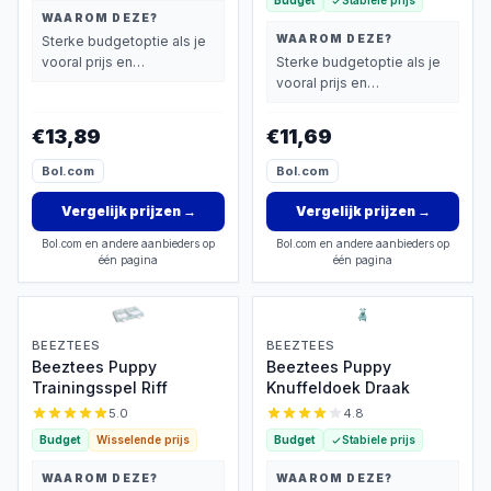
Budget
Stabiele prijs
WAAROM DEZE?
WAAROM DEZE?
Sterke budgetoptie als je
vooral prijs en
Sterke budgetoptie als je
basisprestaties belangrijk
vooral prijs en
vindt.
basisprestaties belangrijk
vindt.
€13,89
€11,69
Bol.com
Bol.com
Vergelijk prijzen
→
Vergelijk prijzen
→
Bol.com en andere aanbieders op
Bol.com en andere aanbieders op
één pagina
één pagina
BEEZTEES
BEEZTEES
Beeztees Puppy
Beeztees Puppy
Trainingsspel Riff
Knuffeldoek Draak
5.0
4.8
Budget
Wisselende prijs
Budget
Stabiele prijs
WAAROM DEZE?
WAAROM DEZE?