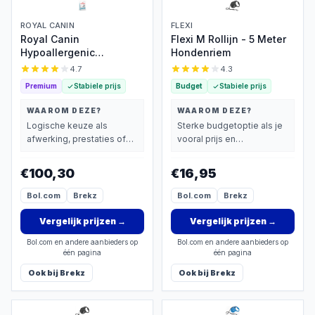
ROYAL CANIN
FLEXI
Royal Canin
Flexi M Rollijn - 5 Meter
Hypoallergenic
Hondenriem
Hondenvoer 14 kg –
4.7
4.3
Dieetvoer Allergie
Premium
Stabiele prijs
Budget
Stabiele prijs
WAAROM DEZE?
WAAROM DEZE?
Logische keuze als
Sterke budgetoptie als je
afwerking, prestaties of
vooral prijs en
extra functies zwaarder
basisprestaties belangrijk
wegen dan prijs.
vindt.
€100,30
€16,95
Bol.com
Brekz
Bol.com
Brekz
Vergelijk prijzen
→
Vergelijk prijzen
→
Bol.com en andere aanbieders op
Bol.com en andere aanbieders op
één pagina
één pagina
Ook bij
Brekz
Ook bij
Brekz