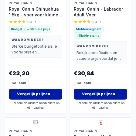
ROYAL CANIN
ROYAL CANIN
Royal Canin Chihuahua
Royal Canin - Labrador
1.5kg - voer voor kleine
Adult Voer
kaakjes
4.9
4.9
Budget
Stabiele prijs
Middensegment
Stabiele prijs
WAAROM DEZE?
Sterke budgetoptie als je
WAAROM DEZE?
vooral prijs en
Bekijk specificaties en
basisprestaties belangrijk
actuele prijs voordat je
vindt.
beslist.
€23,20
€30,84
Bol.com
Bol.com
Vergelijk prijzen
→
Vergelijk prijzen
→
Bol.com en andere aanbieders op
Bol.com en andere aanbieders op
één pagina
één pagina
ROYAL CANIN
ROYAL CANIN