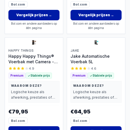
Bol.com
Bol.com
Vergelijk prijzen
→
Vergelijk prijzen
→
Bol.com en andere aanbieders op
Bol.com en andere aanbieders op
één pagina
één pagina
HAPPY THINGS
JAKE
Happy Happy Things®
Jake Automatische
Voerbak met Camera -
Voerbak 5L
4L RVS
4.9
4.6
Premium
Stabiele prijs
Premium
Stabiele prijs
WAAROM DEZE?
WAAROM DEZE?
Logische keuze als
Logische keuze als
afwerking, prestaties of
afwerking, prestaties of
extra functies zwaarder
extra functies zwaarder
wegen dan prijs.
wegen dan prijs.
€79,95
€64,95
Bol.com
Bol.com