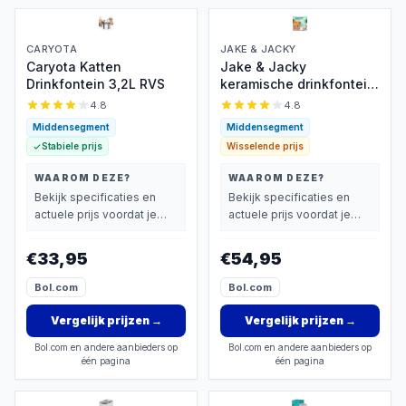
CARYOTA
JAKE & JACKY
Caryota Katten
Jake & Jacky
Drinkfontein 3,2L RVS
keramische drinkfontein
2L
4.8
4.8
Middensegment
Middensegment
Stabiele prijs
Wisselende prijs
WAAROM DEZE?
WAAROM DEZE?
Bekijk specificaties en
Bekijk specificaties en
actuele prijs voordat je
actuele prijs voordat je
beslist.
beslist.
€33,95
€54,95
Bol.com
Bol.com
Vergelijk prijzen
→
Vergelijk prijzen
→
Bol.com en andere aanbieders op
Bol.com en andere aanbieders op
één pagina
één pagina