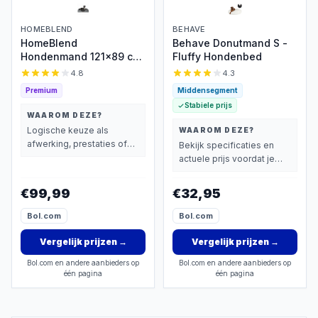
HOMEBLEND
BEHAVE
HomeBlend
Behave Donutmand S -
Hondenmand 121x89 cm
Fluffy Hondenbed
XXL, wasbare hoes,
4.8
4.3
antislip
Premium
Middensegment
Stabiele prijs
WAAROM DEZE?
Logische keuze als
WAAROM DEZE?
afwerking, prestaties of
Bekijk specificaties en
extra functies zwaarder
actuele prijs voordat je
wegen dan prijs.
beslist.
€99,99
€32,95
Bol.com
Bol.com
Vergelijk prijzen
→
Vergelijk prijzen
→
Bol.com en andere aanbieders op
Bol.com en andere aanbieders op
één pagina
één pagina