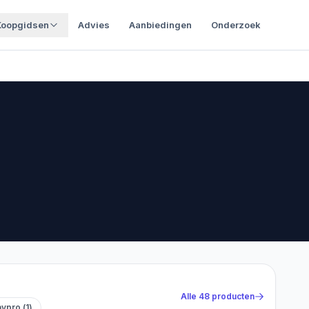
Koopgidsen
Advies
Aanbiedingen
Onderzoek
Alle
48
producten
aypro
(
1
)