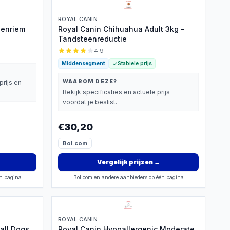
ROYAL CANIN
denriem
Royal Canin Chihuahua Adult 3kg -
Tandsteenreductie
4.9
Middensegment
Stabiele prijs
WAAROM DEZE?
prijs en
Bekijk specificaties en actuele prijs
voordat je beslist.
€30,20
Bol.com
Vergelijk prijzen
→
én pagina
Bol.com en andere aanbieders op één pagina
ROYAL CANIN
all Dogs
Royal Canin Hypoallergenic Moderate