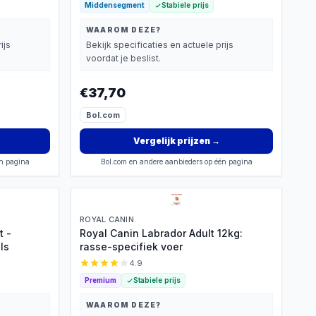
Middensegment
Stabiele prijs
WAAROM DEZE?
ijs
Bekijk specificaties en actuele prijs
voordat je beslist.
€37,70
Bol.com
Vergelijk prijzen
→
én pagina
Bol.com en andere aanbieders op één pagina
ROYAL CANIN
t -
Royal Canin Labrador Adult 12kg:
ls
rasse-specifiek voer
4.9
Premium
Stabiele prijs
WAAROM DEZE?