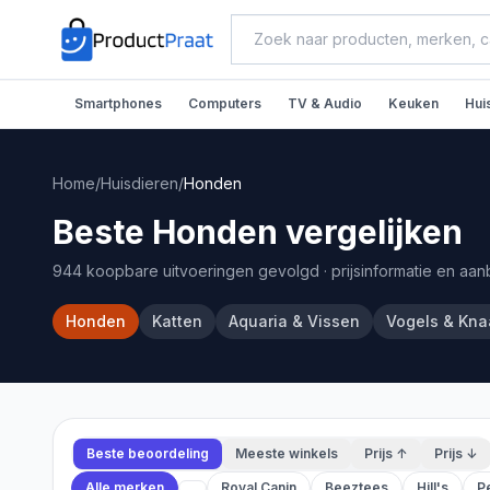
Smartphones
Computers
TV & Audio
Keuken
Hui
Home
/
Huisdieren
/
Honden
Beste Honden vergelijken
944 koopbare uitvoeringen gevolgd
· prijsinformatie en aa
Honden
Katten
Aquaria & Vissen
Vogels & Kna
Beste beoordeling
Meeste winkels
Prijs ↑
Prijs ↓
Alle merken
Royal Canin
Beeztees
Hill's
P