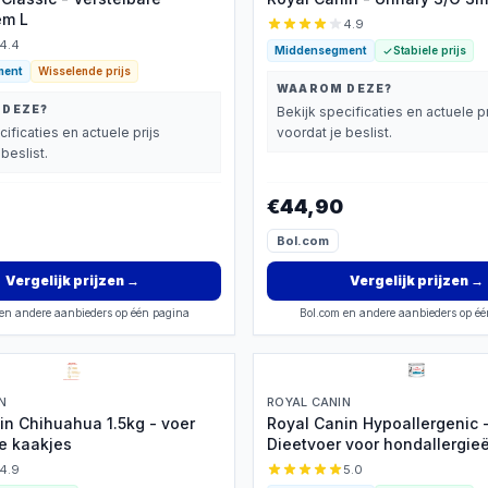
em L
4.9
4.4
Middensegment
Stabiele prijs
ment
Wisselende prijs
WAAROM DEZE?
 DEZE?
Bekijk specificaties en actuele pr
cificaties en actuele prijs
voordat je beslist.
beslist.
€44,90
Bol.com
Vergelijk prijzen
→
Vergelijk prijzen
→
en andere aanbieders op één pagina
Bol.com en andere aanbieders op é
N
ROYAL CANIN
in Chihuahua 1.5kg - voer
Royal Canin Hypoallergenic 
ne kaakjes
Dieetvoer voor hondallergie
4.9
5.0