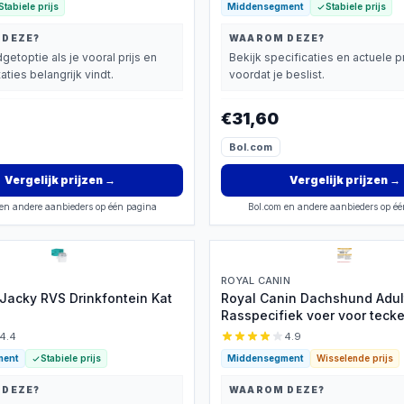
Stabiele prijs
Middensegment
Stabiele prijs
 DEZE?
WAAROM DEZE?
getoptie als je vooral prijs en
Bekijk specificaties en actuele pr
aties belangrijk vindt.
voordat je beslist.
€31,60
Bol.com
Vergelijk prijzen
→
Vergelijk prijzen
→
en andere aanbieders op één pagina
Bol.com en andere aanbieders op é
ROYAL CANIN
Jacky RVS Drinkfontein Kat
Royal Canin Dachshund Adul
Rasspecifiek voer voor tecke
4.4
4.9
ment
Stabiele prijs
Middensegment
Wisselende prijs
 DEZE?
WAAROM DEZE?