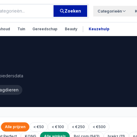
Zoeken
Categorieën
|
shoud
Tuin
Gereedschap
Beauty
Keuzehulp
nbiedersdata
agdieren
Alle prijzen
< €50
< €100
< €250
< €500
et Perfect
KONG
Alle winkels
Bol.com
(
943
)
brekz
(
11
)
p