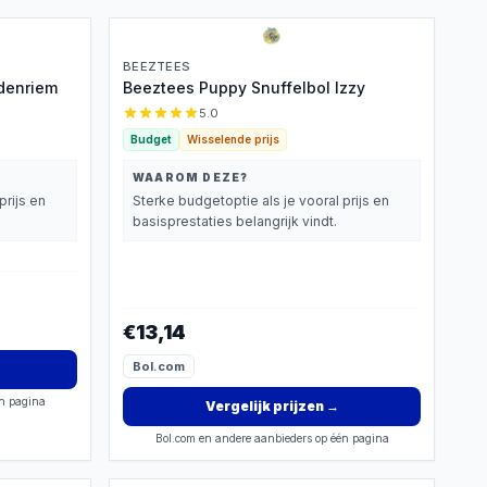
BEEZTEES
ndenriem
Beeztees Puppy Snuffelbol Izzy
5.0
Budget
Wisselende prijs
WAAROM DEZE?
prijs en
Sterke budgetoptie als je vooral prijs en
basisprestaties belangrijk vindt.
€13,14
Bol.com
én pagina
Vergelijk prijzen
→
Bol.com en andere aanbieders op één pagina