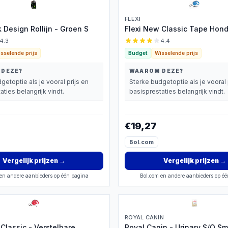
FLEXI
k Design Rollijn - Groen S
Flexi New Classic Tape Hon
4.3
4.4
sselende prijs
Budget
Wisselende prijs
 DEZE?
WAAROM DEZE?
getoptie als je vooral prijs en
Sterke budgetoptie als je vooral 
aties belangrijk vindt.
basisprestaties belangrijk vindt.
€19,27
Bol.com
Vergelijk prijzen
→
Vergelijk prijzen
→
en andere aanbieders op één pagina
Bol.com en andere aanbieders op é
ROYAL CANIN
Classic - Verstelbare
Royal Canin - Urinary S/O Sm