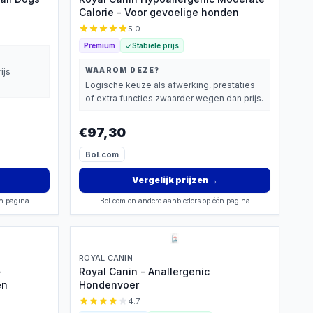
Calorie - Voor gevoelige honden
5.0
Premium
Stabiele prijs
WAAROM DEZE?
ijs
Logische keuze als afwerking, prestaties
of extra functies zwaarder wegen dan prijs.
€97,30
Bol.com
Vergelijk prijzen
→
én pagina
Bol.com en andere aanbieders op één pagina
ROYAL CANIN
-
Royal Canin - Anallergenic
ën
Hondenvoer
4.7