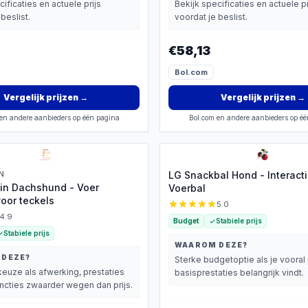
cificaties en actuele prijs
Bekijk specificaties en actuele pr
beslist.
voordat je beslist.
€58,13
Bol.com
Vergelijk prijzen
→
Vergelijk prijzen
→
en andere aanbieders op één pagina
Bol.com en andere aanbieders op é
N
LG Snackbal Hond - Interact
in Dachshund - Voer
Voerbal
voor teckels
5.0
4.9
Budget
Stabiele prijs
Stabiele prijs
WAAROM DEZE?
 DEZE?
Sterke budgetoptie als je vooral 
euze als afwerking, prestaties
basisprestaties belangrijk vindt.
uncties zwaarder wegen dan prijs.