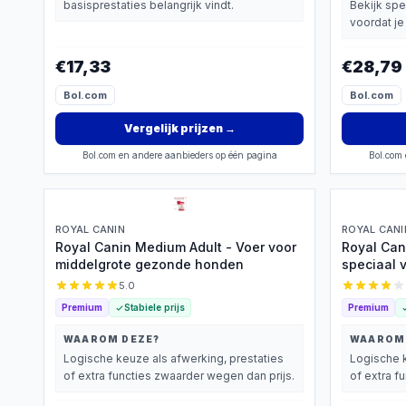
basisprestaties belangrijk vindt.
Bekijk spe
voordat je 
€17,33
€28,79
Bol.com
Bol.com
Vergelijk prijzen
→
Bol.com en andere aanbieders op één pagina
Bol.com 
ROYAL CANIN
ROYAL CANI
Royal Canin Medium Adult - Voer voor
Royal Can
middelgrote gezonde honden
speciaal 
5.0
Premium
Stabiele prijs
Premium
WAAROM DEZE?
WAAROM
Logische keuze als afwerking, prestaties
Logische k
of extra functies zwaarder wegen dan prijs.
of extra f