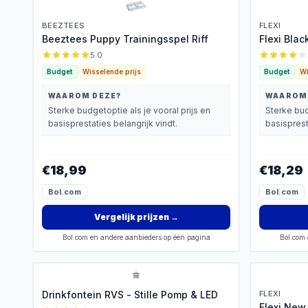
BEEZTEES
FLEXI
Beeztees Puppy Trainingsspel Riff
Flexi Blac
5.0
Budget
Wisselende prijs
Budget
Wi
WAAROM DEZE?
WAAROM
Sterke budgetoptie als je vooral prijs en
Sterke bud
basisprestaties belangrijk vindt.
basisprest
€18,99
€18,29
Bol.com
Bol.com
Vergelijk prijzen
→
Bol.com en andere aanbieders op één pagina
Bol.com 
Drinkfontein RVS - Stille Pomp & LED
FLEXI
Flexi New 