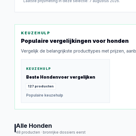
Laatste prijsmeting in deze selectie:
7 augustus 2026
.
KEUZEHULP
Populaire vergelijkingen voor
honden
Vergelijk de belangrijkste producttypes met prijzen, aan
KEUZEHULP
Beste
Hondenvoer
vergelijken
127
producten
Populaire keuzehulp
Alle
Honden
48
producten ·
bronrijke dossiers eerst