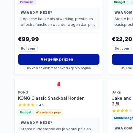
Premium
Budget
WAAROM DEZE?
WAAROM
Logische keuze als afwerking, prestaties
Sterke bud
of extra functies zwaarder wegen dan prijs.
basisprest
€99,99
€22,20
Bol.com
Bol.com
Vergelijk prijzen
→
Bol.com en andere aanbieders op één pagina
Bol.com 
KONG
JAKE
KONG Classic Snackbal Honden
Jake and 
2,5L
4.5
Budget
Wisselende prijs
Middenseg
WAAROM DEZE?
WAAROM
Sterke budgetoptie als je vooral prijs en