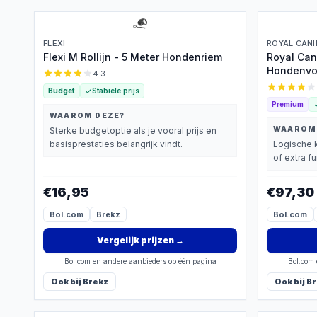
FLEXI
ROYAL CANI
Flexi M Rollijn - 5 Meter Hondenriem
Royal Can
Hondenvoe
4.3
Budget
Stabiele prijs
Premium
WAAROM DEZE?
WAAROM
Sterke budgetoptie als je vooral prijs en
basisprestaties belangrijk vindt.
Logische k
of extra f
€16,95
€97,30
Bol.com
Brekz
Bol.com
Vergelijk prijzen
→
Bol.com en andere aanbieders op één pagina
Bol.com 
Ook bij
Brekz
Ook bij
Br