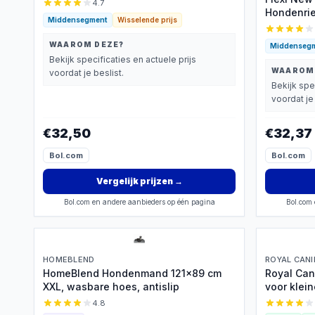
4.7
Hondenri
Middensegment
Wisselende prijs
WAAROM DEZE?
Middenseg
Bekijk specificaties en actuele prijs
WAAROM
voordat je beslist.
Bekijk spe
voordat je 
€32,50
€32,37
Bol.com
Bol.com
Vergelijk prijzen
→
Bol.com en andere aanbieders op één pagina
Bol.com 
HOMEBLEND
ROYAL CANI
HomeBlend Hondenmand 121x89 cm
Royal Can
XXL, wasbare hoes, antislip
voor klei
4.8